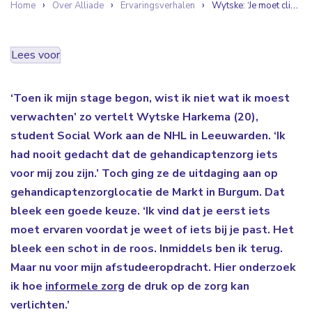
Home
Over Alliade
Ervaringsverhalen
Wytske: ‘Je moet cliënten echt leren kennen om de juiste zorg te geven’
Lees voor
‘Toen ik mijn stage begon, wist ik niet wat ik moest
verwachten’ zo vertelt Wytske Harkema (20),
student Social Work aan de NHL in Leeuwarden. ‘Ik
had nooit gedacht dat de gehandicaptenzorg iets
voor mij zou zijn.’ Toch ging ze de uitdaging aan op
gehandicaptenzorglocatie de Markt in Burgum. Dat
bleek een goede keuze. ‘Ik vind dat je eerst iets
moet ervaren voordat je weet of iets bij je past. Het
bleek een schot in de roos. Inmiddels ben ik terug.
Maar nu voor mijn afstudeeropdracht. Hier onderzoek
ik hoe
informele zorg
de druk op de zorg kan
verlichten.’