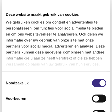
te zijn dan weten ze waar ze aan toe zijn. Ook signalen
vanuit de cliënt leer je te herkennen. Ik zie nu hoe belangrijk
Deze website maakt gebruik van cookies
non-verbale communicatie is. Er is bijvoorbeeld een cliënt
We gebruiken cookies om content en advertenties te
die aan zijn gezicht begint te kriebelen. Dan weet ik dat er
personaliseren, om functies voor social media te bieden
iets speelt.’
en om ons websiteverkeer te analyseren. Ook delen we
informatie over uw gebruik van onze site met onze
Afstudeeronderzoek
partners voor social media, adverteren en analyse. Deze
partners kunnen deze gegevens combineren met andere
informatie die u aan ze heeft verstrekt of die ze hebben
‘Dit jaar ben ik aan het afstuderen. Hiervoor ga ik één keer
verzameld op basis van uw gebruik van hun services.
per week naar school. Daarnaast heb ik van het
locatiehoofd een opdracht gekregen. Ik ga een scriptie
Toestemmingsselectie
schrijven over informele zorg. Op welke manier wij
Noodzakelijk
vrijwilligers en mantelzorgers kunnen betrekken om de
druk op de zorg te verminderen. Hoe vinden we deze
Voorkeuren
mensen en hoe communiceren wij met hen? Het is een
actueel thema. Zeker met het oog op de toekomst. We