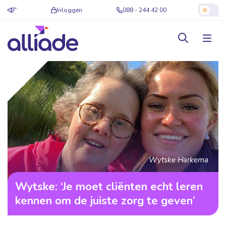
Inloggen
088 - 244 42 00
Wytske Harkema
Wytske: ‘Je moet cliënten echt leren
kennen om de juiste zorg te geven’