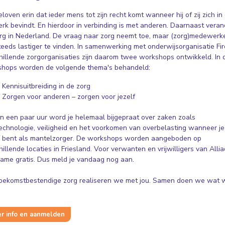
eloven erin dat ieder mens tot zijn recht komt wanneer hij of zij zich in
rk bevindt. En hierdoor in verbinding is met anderen. Daarnaast veran
rg in Nederland. De vraag naar zorg neemt toe, maar (zorg)medewerk
steeds lastiger te vinden. In samenwerking met onderwijsorganisatie Fi
hillende zorgorganisaties zijn daarom twee workshops ontwikkeld. In 
hops worden de volgende thema's behandeld:
Kennisuitbreiding in de zorg
Zorgen voor anderen – zorgen voor jezelf
n een paar uur word je helemaal bijgepraat over zaken zoals
echnologie, veiligheid en het voorkomen van overbelasting wanneer je
f bent als mantelzorger. De workshops worden aangeboden op
hillende locaties in Friesland. Voor verwanten en vrijwilligers van Allia
ame gratis. Dus meld je vandaag nog aan.
oekomstbestendige zorg realiseren we met jou. Samen doen we wat 
 info en aanmelden