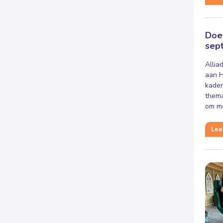
Doe
sep
Allia
aan H
kader
thema
om me
Lee