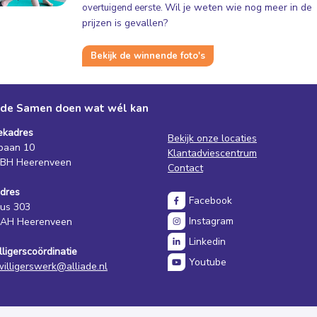
Wil je weten wie nog meer in de
overtuigend eerste.
prijzen is gevallen?
Bekijk de winnende foto's
ade Samen doen wat wél kan
ekadres
Bekijk onze locaties
baan 10
Klantadviescentrum
 BH Heerenveen
Contact
dres
Facebook
us 303
Instagram
 AH Heerenveen
Linkedin
illigerscoördinatie
Youtube
jwilligerswerk@alliade.nl