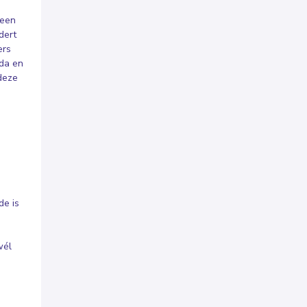
 een
dert
ers
rda en
deze
de is
wél