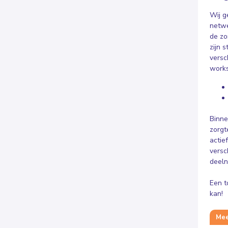
Wij g
netwe
de zo
zijn 
versc
works
Binne
zorgt
actie
versc
deeln
Een t
kan!
Meer