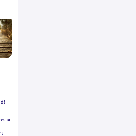
d!
nnaar
ij