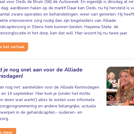
aal voor Oeds de Bruin (56) de Autoweek. En eigenlijk is dinsdag al né
 dag: aardbeien halen op de markt! Daar kan Oeds, nu hij hersteld is v
antal zware operaties en behandelingen, weer van genieten. Hij heeft
ziekte intensievere zorg nodig dan zijn begeleiders van Alliade
dicaptenzorg in Stiens hem kunnen bieden. Hayema State, de
enzorglocatie in het dorp, kan dat wél. Hier woont hij nu twee jaar.
 het verhaal
 je nog snel aan voor de Alliade
nisdagen!
an nog net: aanmelden voor de Alliade Kennisdagen
 en 14 september. Hier kom je (onder het motto
n doen wat werkt’) alles te weten over informele
 zorgprogrammering en andere belangrijke, actuele
werpen in de gehandicapten,- ouderen- en
zorg.
s meer