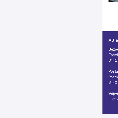
Alli
Bezo
Tram
8441
Posta
Postb
8440
Vrijw
E
vri