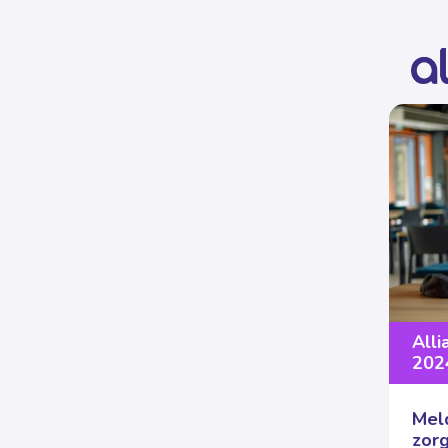
Alli
202
Meld
zorg