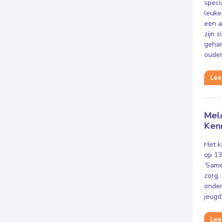
speci
leuke
een a
zijn 
gehan
ouder
Lees
Meld
Ken
Het k
op 13
‘Same
zorg,
onder
jeugd
Lee