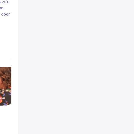
t zo’n
an
 door