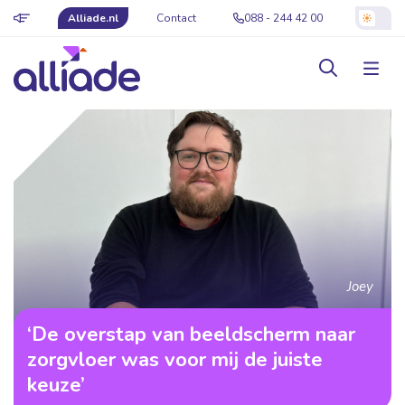
Alliade.nl
Contact
088 - 244 42 00
Joey
‘De overstap van beeldscherm naar
zorgvloer was voor mij de juiste
keuze’