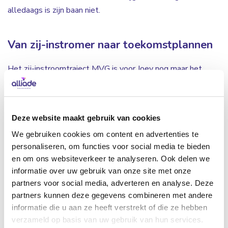
alledaags is zijn baan niet.
Van zij-instromer naar toekomstplannen
Het zij-instroomtraject MVG is voor Joey nog maar het
begin: ‘Mijn droom is om uiteindelijk te werken als
begeleider B. Dit traject zorgt voor een mooie opstap en
heeft me deze baan opgeleverd. Na het afronden ga ik
Deze website maakt gebruik van cookies
zeker nog verder leren, zodat mijn droom werkelijkheid
We gebruiken cookies om content en advertenties te
wordt.’ Zijn boodschap aan anderen die overwegen om de
personaliseren, om functies voor social media te bieden
overstap te maken naar de zorg? ‘Gewoon doen! De
en om ons websiteverkeer te analyseren. Ook delen we
overstap van beeldscherm naar zorgvloer was voor mij in
informatie over uw gebruik van onze site met onze
ieder geval de juiste keuze. Je maakt echt het verschil voor
partners voor social media, adverteren en analyse. Deze
mensen die jouw begeleiding nodig hebben.’
partners kunnen deze gegevens combineren met andere
informatie die u aan ze heeft verstrekt of die ze hebben
verzameld op basis van uw gebruik van hun services.
Interesse in een baan zoals die van Joey?