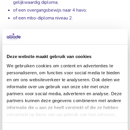
gelijkwaardig diploma;
of een overgangsbewijs naar 4 havo;
of een mbo-diploma niveau 2.
Voor de niveau 4 vacatures heb je minimaal nodig:
een diploma op mbo-niveau 3;
of een vmbo-tl diploma;
Deze website maakt gebruik van cookies
of havo diploma.
We gebruiken cookies om content en advertenties te
personaliseren, om functies voor social media te bieden
Heb je vragen over de procedure, de startdata óf andere
en om ons websiteverkeer te analyseren. Ook delen we
vragen? We helpen je graag verder.
informatie over uw gebruik van onze site met onze
partners voor social media, adverteren en analyse. Deze
Neem contact op met onze recruiters
partners kunnen deze gegevens combineren met andere
informatie die u aan ze heeft verstrekt of die ze hebben
verzameld op basis van uw gebruik van hun services.