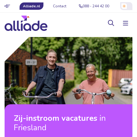
Alliade.nl
Contact
088 - 244 42 00
Zij-instroom vacatures
in
Friesland