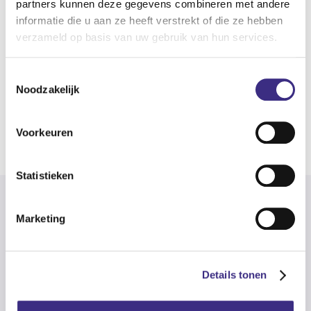
partners kunnen deze gegevens combineren met andere
gewaardeerd?
informatie die u aan ze heeft verstrekt of die ze hebben
verzameld op basis van uw gebruik van hun services.
Gelden de arbeidsvoorwaarden voor medewerkers
van Alliade ook voor vrijwilligers?
Toestemmingsselectie
Noodzakelijk
Meer voor vrijwilligers
Voorkeuren
Statistieken
Marketing
Details tonen
Open sollicitatie