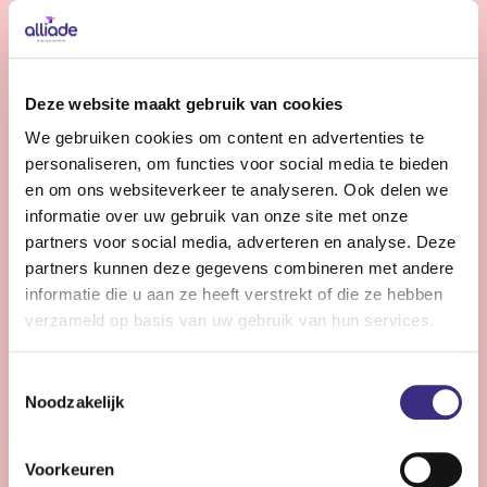
Bekijk vacature
Gedragskundige jeugdzorg
Deze website maakt gebruik van cookies
We gebruiken cookies om content en advertenties te
Nog 12 dagen
personaliseren, om functies voor social media te bieden
Friesland
en om ons websiteverkeer te analyseren. Ook delen we
24 - 36 uur | Deeltijds, Onbepaalde tijd
informatie over uw gebruik van onze site met onze
partners voor social media, adverteren en analyse. Deze
Wil jij jouw expertise inzetten voor kinderen en
partners kunnen deze gegevens combineren met andere
jongeren (0-18 jr) met een licht verstandelijke
informatie die u aan ze heeft verstrekt of die ze hebben
beperking? Versterk ons team en draag bij aan hun zorg
verzameld op basis van uw gebruik van hun services.
en ontwikkeling binnen de jeugdzorg van Alliade.
Toestemmingsselectie
Noodzakelijk
Bekijk vacature
Voorkeuren