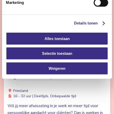
Marketing
Externe vacature bij Byzonder: Projectleider
Intensieve Zorg
Details tonen
Nog 6 dagen
Friesland
Deeltijds, Bepaalde tijd
Alles toestaan
Selectie toestaan
Bekijk vacature
Weigeren
Begeleider stand-by flexteam
Friesland
16 - 32 uur | Deeltijds, Onbepaalde tijd
Wil jij meer afwisseling in je werk en meer tijd voor
persoonlijke aandacht voor cliënten? Dan is werken in