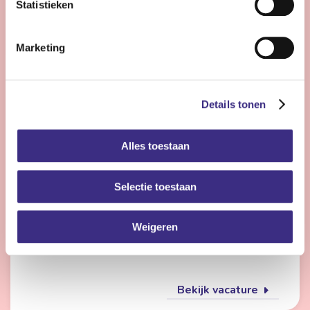
Statistieken
Bekijk vacature
Marketing
Flexmedewerker zorg
Details tonen
Nog 23 dagen
Alles toestaan
Friesland
4 - 28 uur | Deeltijds, Onbepaalde tijd
Selectie toestaan
Wil jij met meerdere doelgroepen werken en elke dag
iets anders doen? Dan is de flexpool echt iets voor jou.
Je werkt op verschillende locaties in de
Weigeren
gehandicaptenzorg, jeugdzorg of ouderenzorg.
Bekijk vacature