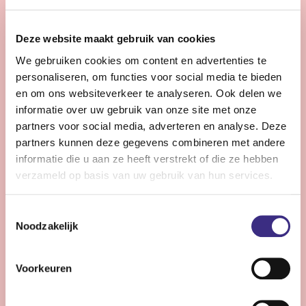
28 - 32 uur | Voltijds, Onbepaalde tijd
Zie jij snel knelpunten in de planning en denk je graag
Deze website maakt gebruik van cookies
een stap verder dan de dagelijkse praktijk?
We gebruiken cookies om content en advertenties te
personaliseren, om functies voor social media te bieden
Bekijk vacature
en om ons websiteverkeer te analyseren. Ook delen we
informatie over uw gebruik van onze site met onze
partners voor social media, adverteren en analyse. Deze
partners kunnen deze gegevens combineren met andere
Persoonlijke Begeleider complexe zorg -
informatie die u aan ze heeft verstrekt of die ze hebben
Stiens
verzameld op basis van uw gebruik van hun services.
Nog 11 dagen
Toestemmingsselectie
Stiens
Noodzakelijk
24 - 30 uur | Voltijds, Onbepaalde tijd
Ben jij een persoonlijk begeleider die energie krijgt van
Voorkeuren
complexe zorg en kleine successen groots weet te
maken?