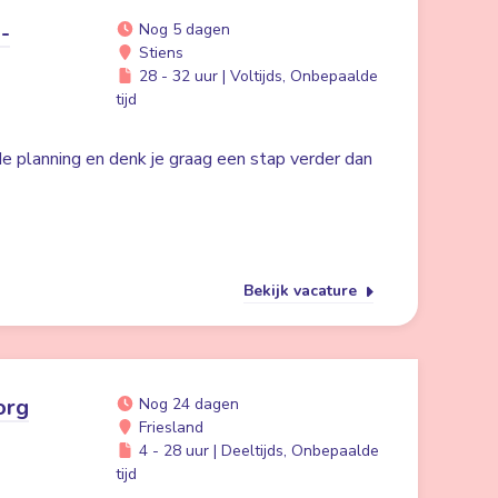
-
Nog 5 dagen
Stiens
28 - 32 uur | Voltijds, Onbepaalde
tijd
 de planning en denk je graag een stap verder dan
Bekijk vacature
org
Nog 24 dagen
Friesland
4 - 28 uur | Deeltijds, Onbepaalde
tijd