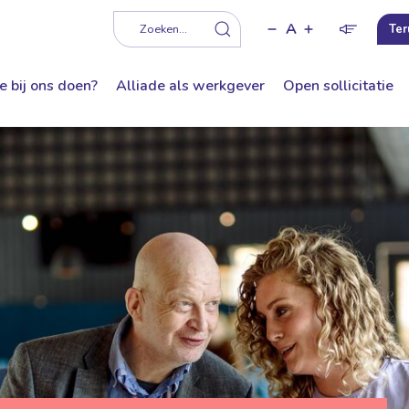
A
f
Zoeken...
Ter
e bij ons doen?
Alliade als werkgever
Open sollicitatie