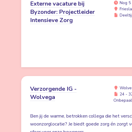
Externe vacature bij
Nog 5
Friesl
Byzonder: Projectleider
Deeltij
Intensieve Zorg
Verzorgende IG -
Wolve
24 - 32
Wolvega
Onbepaald
Ben jij de warme, betrokken collega die het versc
woonzorglocatie? Je biedt goede zorg én zorgt voo