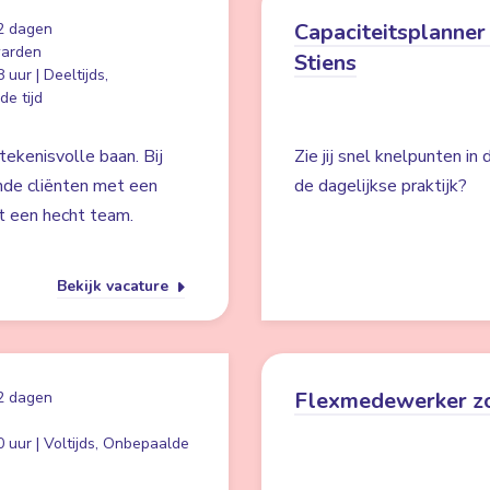
Capaciteitsplanner 
2 dagen
arden
Stiens
 uur | Deeltijds,
e tijd
ekenisvolle baan. Bij
Zie jij snel knelpunten in
nde cliënten met een
de dagelijkse praktijk?
t een hecht team.
Bekijk vacature
Flexmedewerker z
2 dagen
 uur | Voltijds, Onbepaalde