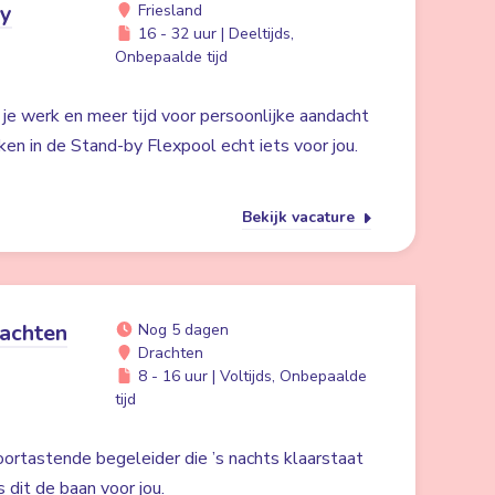
by
Friesland
16 - 32 uur | Deeltijds,
Onbepaalde tijd
n je werk en meer tijd voor persoonlijke aandacht
ken in de Stand-by Flexpool echt iets voor jou.
Bekijk vacature
achten
Nog 5 dagen
Drachten
8 - 16 uur | Voltijds, Onbepaalde
tijd
oortastende begeleider die ’s nachts klaarstaat
s dit de baan voor jou.