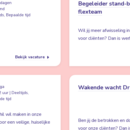
Begeleider stand-
 dagen
and
flexteam
ds, Bepaalde tijd
Wil jij meer afwisseling i
voor cliënten? Dan is wer
Bekijk vacature
Wakende wacht Dr
ga
 uur | Deeltijds,
e tijd
hil wil maken in onze
Ben jij de betrokken en d
r een veilige, huiselijke
voor onze cliënten? Dan i