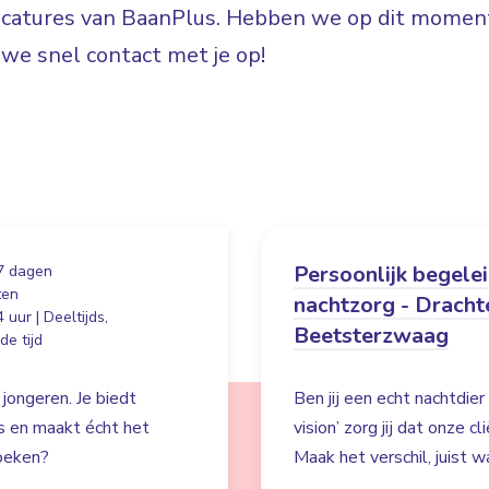
vacatures van BaanPlus. Hebben we op dit moment
e snel contact met je op!
Persoonlijk begele
7 dagen
ten
nachtzorg - Dracht
 uur | Deeltijds,
Beetsterzwaag
e tijd
 jongeren. Je biedt
Ben jij een echt nachtdie
es en maakt écht het
vision’ zorg jij dat onze c
zoeken?
Maak het verschil, juist wa