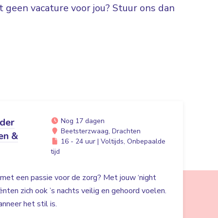
 geen vacature voor jou? Stuur ons dan
ider
Nog 17 dagen
Beetsterzwaag, Drachten
en &
16 - 24 uur | Voltijds, Onbepaalde
tijd
r met een passie voor de zorg? Met jouw ‘night
liënten zich ook ’s nachts veilig en gehoord voelen.
nneer het stil is.