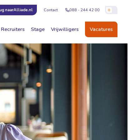
Contact
088 - 244 42 00
ug naar
Alliade.nl
Recruiters
Stage
Vrijwilligers
Vacatures