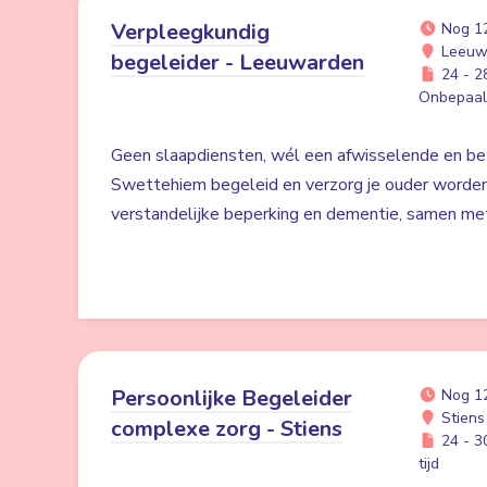
Verpleegkundig
Nog 1
Leeuw
begeleider - Leeuwarden
24 - 28
Onbepaald
Geen slaapdiensten, wél een afwisselende en bet
Swettehiem begeleid en verzorg je ouder worde
verstandelijke beperking en dementie, samen me
Persoonlijke Begeleider
Nog 1
Stiens
complexe zorg - Stiens
24 - 30
tijd