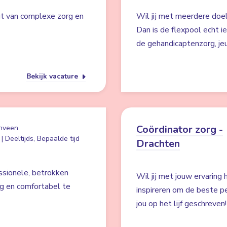
jgt van complexe zorg en
Wil jij met meerdere doe
Dan is de flexpool echt ie
de gehandicaptenzorg, je
Bekijk vacature
Coördinator zorg -
nveen
| Deeltijds, Bepaalde tijd
Drachten
ssionele, betrokken
Wil jij met jouw ervaring
ig en comfortabel te
inspireren om de beste pe
jou op het lijf geschreven!