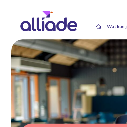
Darkmode: Of
Wat kun j