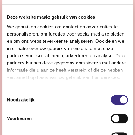
28 - 32 uur | Voltijds, Onbepaalde tijd
Zie jij snel knelpunten in de planning en denk je graag
Deze website maakt gebruik van cookies
een stap verder dan de dagelijkse praktijk?
We gebruiken cookies om content en advertenties te
personaliseren, om functies voor social media te bieden
Bekijk vacature
en om ons websiteverkeer te analyseren. Ook delen we
informatie over uw gebruik van onze site met onze
partners voor social media, adverteren en analyse. Deze
partners kunnen deze gegevens combineren met andere
Persoonlijke Begeleider complexe zorg -
informatie die u aan ze heeft verstrekt of die ze hebben
Stiens
verzameld op basis van uw gebruik van hun services.
Nog 11 dagen
Toestemmingsselectie
Stiens
Noodzakelijk
24 - 30 uur | Voltijds, Onbepaalde tijd
Ben jij een persoonlijk begeleider die energie krijgt van
Voorkeuren
complexe zorg en kleine successen groots weet te
maken?