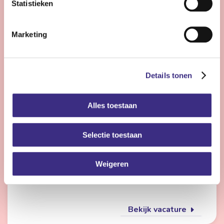
Statistieken
Bekijk vacature
Marketing
Flexmedewerker zorg
Details tonen
Nog 23 dagen
Alles toestaan
Friesland
4 - 28 uur | Deeltijds, Onbepaalde tijd
Selectie toestaan
Wil jij met meerdere doelgroepen werken en elke dag
iets anders doen? Dan is de flexpool echt iets voor jou.
Je werkt op verschillende locaties in de
Weigeren
gehandicaptenzorg, jeugdzorg of ouderenzorg.
Bekijk vacature