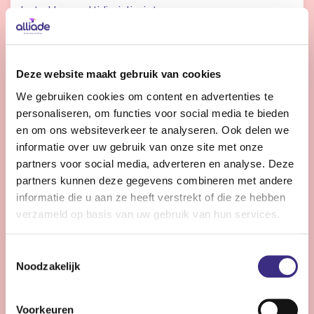
betrokken multidisciplinair team.
Bekijk vacature
Deze website maakt gebruik van cookies
We gebruiken cookies om content en advertenties te
personaliseren, om functies voor social media te bieden
Regiebehandelaar en inhoudelijk adviseur -
en om ons websiteverkeer te analyseren. Ook delen we
jeugdzorg
informatie over uw gebruik van onze site met onze
partners voor social media, adverteren en analyse. Deze
Nog 13 dagen
partners kunnen deze gegevens combineren met andere
Heerenveen
informatie die u aan ze heeft verstrekt of die ze hebben
32 uur | Deeltijds, Onbepaalde tijd
verzameld op basis van uw gebruik van hun services.
Combineer strategisch advies met
(regie)behandelaarschap en bouw mee aan sterke,
Toestemmingsselectie
toekomstgerichte jeugdzorg.
Noodzakelijk
Voorkeuren
Bekijk vacature