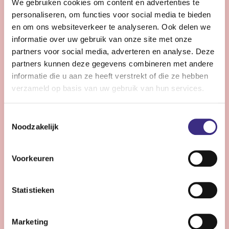
We gebruiken cookies om content en advertenties te
Bekijk vacature
personaliseren, om functies voor social media te bieden
en om ons websiteverkeer te analyseren. Ook delen we
informatie over uw gebruik van onze site met onze
Pedagogisch medewerker -
partners voor social media, adverteren en analyse. Deze
kinderdagcentrum - Heerenveen
partners kunnen deze gegevens combineren met andere
informatie die u aan ze heeft verstrekt of die ze hebben
verzameld op basis van uw gebruik van hun services.
Heerenveen
20 uur | Deeltijds, Onbepaalde tijd
Toestemmingsselectie
Wil jij samen met ons bouwen aan een omgeving
Noodzakelijk
waarin ieder kind zich veilig voelt en zich kan
ontwikkelen?
Voorkeuren
Bekijk vacature
Statistieken
Marketing
Persoonlijk begeleider - Buitenpost