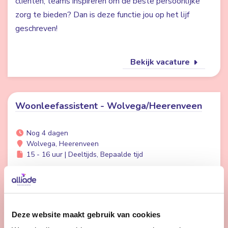
cliënten, teams inspireren om de beste persoonlijke
zorg te bieden? Dan is deze functie jou op het lijf
geschreven!
Bekijk vacature
Woonleefassistent - Wolvega/Heerenveen
Nog 4 dagen
Wolvega, Heerenveen
15 - 16 uur | Deeltijds, Bepaalde tijd
Vind je het leuk om een praatje te maken met
bewoners en ze een fijne dag te bezorgen? Dan
zoeken wij jou.
Deze website maakt gebruik van cookies