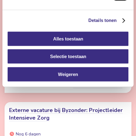
Nog 3 dagen
Details tonen
Buitenpost
24 - 26 uur | Voltijds, Onbepaalde tijd
Alles toestaan
Ben jij een enthousiaste persoonlijk begeleider die
energie krijgt van ontwikkeling, vernieuwing en het
begeleiden van cliënten naar een zo goed mogelijk
Selectie toestaan
leven? Dan zijn wij op zoek naar jou!
Weigeren
Bekijk vacature
Externe vacature bij Byzonder: Projectleider
Intensieve Zorg
Nog 6 dagen