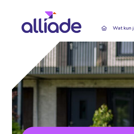
Darkmode: Of
Wat kun j