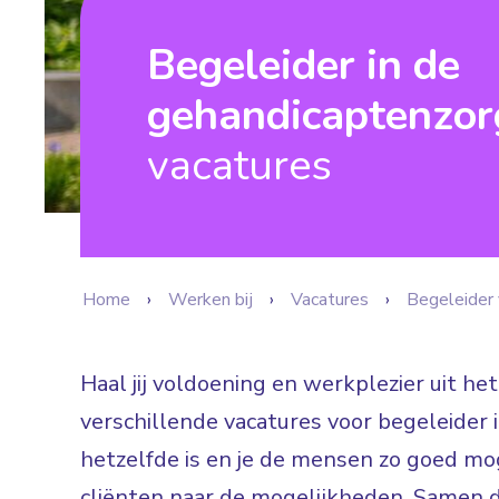
Begeleider in de
gehandicaptenzor
vacatures
Home
Werken bij
Vacatures
Begeleider 
Haal jij voldoening en werkplezier uit he
verschillende vacatures voor begeleider 
hetzelfde is en je de mensen zo goed mog
cliënten naar de mogelijkheden. Samen 