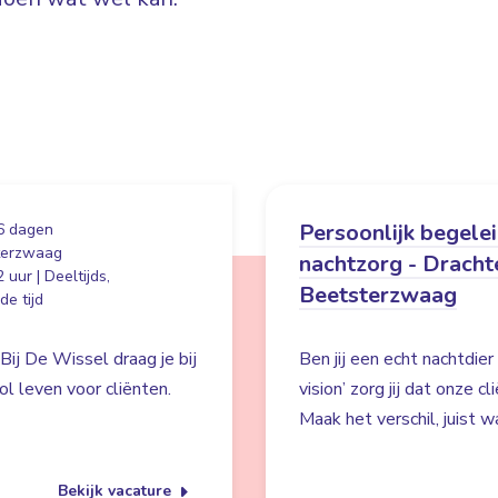
Persoonlijk begele
6 dagen
terzwaag
nachtzorg - Dracht
 uur | Deeltijds,
Beetsterzwaag
e tijd
Bij De Wissel draag je bij
Ben jij een echt nachtdie
l leven voor cliënten.
vision’ zorg jij dat onze c
Maak het verschil, juist wa
Bekijk vacature