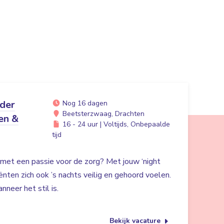
ider
Nog 16 dagen
Beetsterzwaag, Drachten
en &
16 - 24 uur | Voltijds, Onbepaalde
tijd
r met een passie voor de zorg? Met jouw ‘night
liënten zich ook ’s nachts veilig en gehoord voelen.
nneer het stil is.
Bekijk vacature