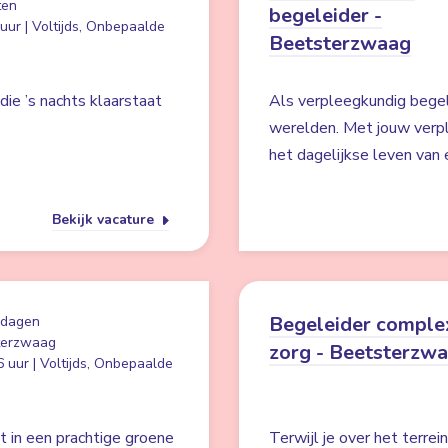
ten
begeleider -
uur | Voltijds, Onbepaalde
Beetsterzwaag
ie ’s nachts klaarstaat
Als verpleegkundig begel
werelden. Met jouw verpl
het dagelijkse leven van 
Bekijk vacature
Begeleider comple
 dagen
terzwaag
zorg - Beetsterzw
 uur | Voltijds, Onbepaalde
t in een prachtige groene
Terwijl je over het terre