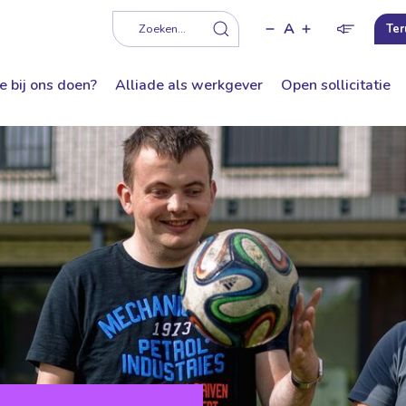
A
f
Zoeken...
Ter
e bij ons doen?
Alliade als werkgever
Open sollicitatie