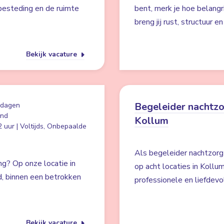
besteding en de ruimte
bent, merk je hoe belangr
breng jij rust, structuur e
Bekijk vacature
Begeleider nachtzo
 dagen
and
Kollum
 uur | Voltijds, Onbepaalde
Als begeleider nachtzorg z
g? Op onze locatie in
op acht locaties in Kollu
id, binnen een betrokken
professionele en liefdevo
Bekijk vacature