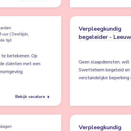
Verpleegkundig
arden
 uur | Deeltijds,
begeleider - Leeu
e tijd
s te betekenen. Op
Geen slaapdiensten, wél 
de cliënten met een
Swettehiem begeleid en 
oonomgeving.
verstandelijke beperking
Bekijk vacature
Verpleegkundig
 dagen