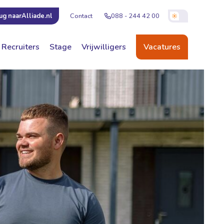
Contact
088 - 244 42 00
ug naar
Alliade.nl
Recruiters
Stage
Vrijwilligers
Vacatures