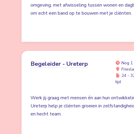
omgeving, met afwisseling tussen wonen en dag
om echt een band op te bouwen met je cliënten.
Begeleider - Ureterp
Nog 1
Friesl
24 - 32
tijd
Werk jij graag met mensen én aan hun ontwikkelin
Ureterp help je cliënten groeien in zelfstandighe
en hecht team.