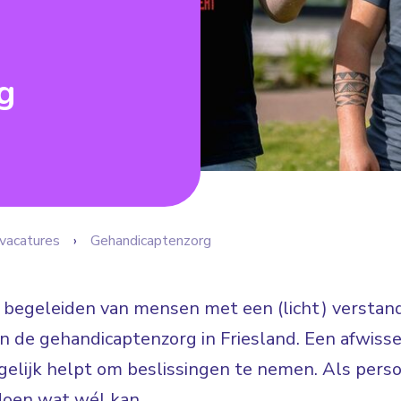
g
vacatures
Gehandicaptenzorg
t begeleiden van mensen met een (licht) verstande
in de gehandicaptenzorg in Friesland. Een afwiss
elijk helpt om beslissingen te nemen. Als perso
doen wat wél kan.