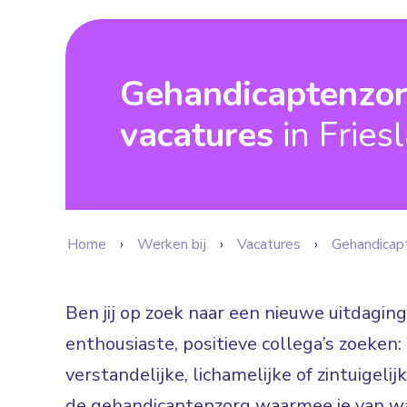
Gehandicaptenzo
vacatures
in Fries
Home
Werken bij
Vacatures
Gehandicap
Ben jij op zoek naar een nieuwe uitdaging
enthousiaste, positieve collega’s zoeke
verstandelijke, lichamelijke of zintuigeli
de gehandicaptenzorg waarmee je van wa