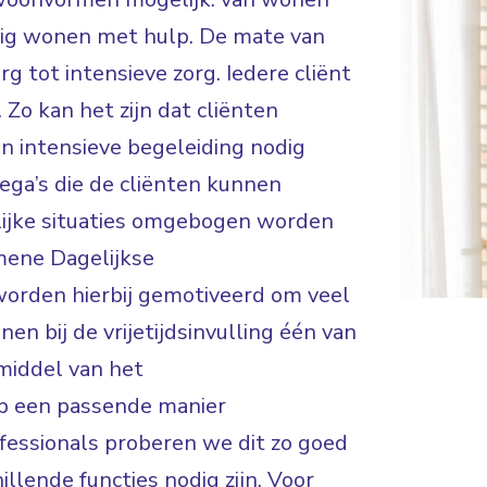
ndig wonen met hulp. De mate van
rg tot intensieve zorg. Iedere cliënt
 Zo kan het zijn dat cliënten
en intensieve begeleiding nodig
lega’s die de cliënten kunnen
lijke situaties omgebogen worden
mene Dagelijkse
worden hierbij gemotiveerd om veel
en bij de vrijetijdsinvulling één van
middel van het
op een passende manier
fessionals proberen we dit zo goed
illende functies nodig zijn. Voor