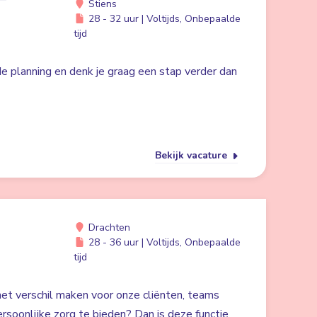
Stiens
28 - 32 uur | Voltijds, Onbepaalde
tijd
 de planning en denk je graag een stap verder dan
Bekijk vacature
Drachten
28 - 36 uur | Voltijds, Onbepaalde
tijd
 het verschil maken voor onze cliënten, teams
rsoonlijke zorg te bieden? Dan is deze functie