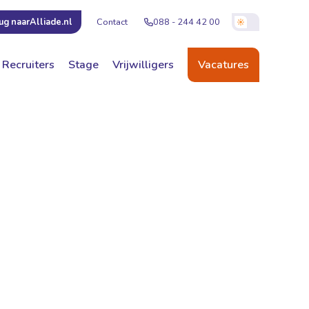
Contact
088 - 244 42 00
ug naar
Alliade.nl
Recruiters
Stage
Vrijwilligers
Vacatures