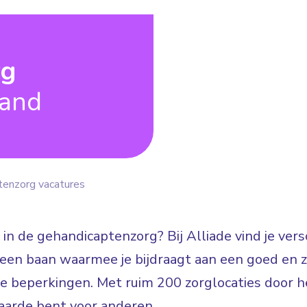
rg
land
tenzorg vacatures
 in de gehandicaptenzorg? Bij Alliade vind je ve
n: een baan waarmee je bijdraagt aan een goed en
jke beperkingen. Met ruim 200 zorglocaties door he
arde bent voor anderen.