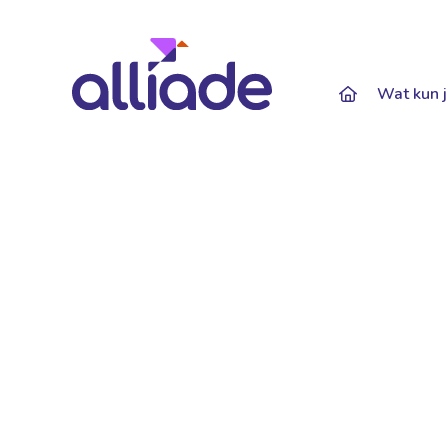
Darkmode: Of
Wat kun j