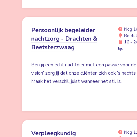
Persoonlijk begeleider
Nog 1
Beetst
nachtzorg - Drachten &
16 - 24
Beetsterzwaag
tijd
Ben jij een echt nachtdier met een passie voor de
vision’ zorg jij dat onze cliënten zich ook ’s nacht
Maak het verschil, juist wanneer het stil is.
Verpleegkundig
Nog 1