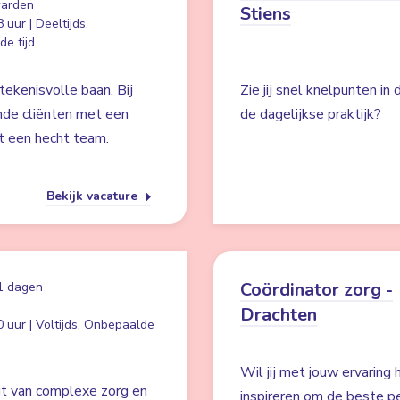
arden
Stiens
 uur | Deeltijds,
e tijd
ekenisvolle baan. Bij
Zie jij snel knelpunten in
nde cliënten met een
de dagelijkse praktijk?
t een hecht team.
Bekijk vacature
Coördinator zorg -
1 dagen
Drachten
 uur | Voltijds, Onbepaalde
Wil jij met jouw ervaring
jgt van complexe zorg en
inspireren om de beste pe