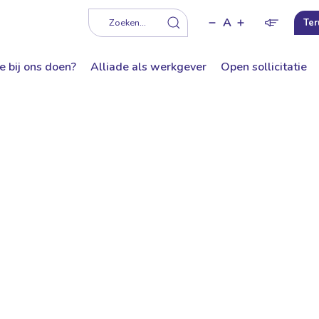
A
f
Zoeken...
Ter
e bij ons doen?
Alliade als werkgever
Open sollicitatie