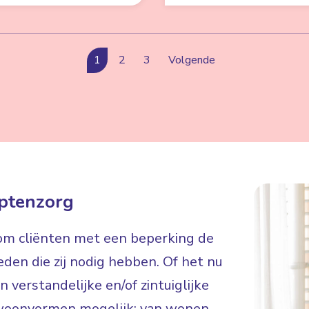
1
2
3
Volgende
ptenzorg
 om cliënten met een beperking de
eden die zij nodig hebben. Of het nu
 verstandelijke en/of zintuiglijke
de woonvormen mogelijk: van wonen