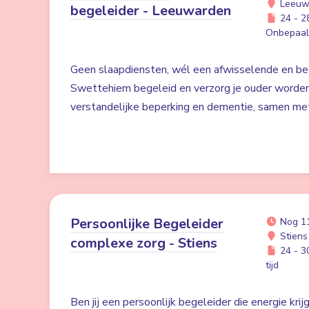
Leeuw
begeleider - Leeuwarden
24 - 28
Onbepaald
Geen slaapdiensten, wél een afwisselende en bet
Swettehiem begeleid en verzorg je ouder worde
verstandelijke beperking en dementie, samen me
Persoonlijke Begeleider
Nog 1
Stiens
complexe zorg - Stiens
24 - 30
tijd
Ben jij een persoonlijk begeleider die energie kri