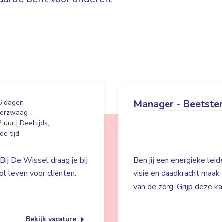
Manager - Beetste
6 dagen
terzwaag
 uur | Deeltijds,
e tijd
Bij De Wissel draag je bij
Ben jij een energieke lei
l leven voor cliënten.
visie en daadkracht maak
van de zorg. Grijp deze k
Bekijk vacature