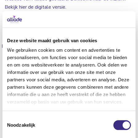
Bekijk hier de digitale versie.
Lees de InZicht digitaal
Deze website maakt gebruik van cookies
Delen
We gebruiken cookies om content en advertenties te
personaliseren, om functies voor social media te bieden
Kenmerken
en om ons websiteverkeer te analyseren. Ook delen we
informatie over uw gebruik van onze site met onze
CATEGORIEËN
partners voor social media, adverteren en analyse. Deze
partners kunnen deze gegevens combineren met andere
Hoofdgebieden
informatie die u aan ze heeft verstrekt of die ze hebben
verzameld op basis van uw gebruik van hun services.
Gehandicaptenzorg
Leeftijdscategorieën
Toestemmingsselectie
Noodzakelijk
Jongeren
Jong volwassenen