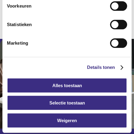
Voorkeuren
Volwassenen
Naar overzicht
Statistieken
Marketing
Details tonen
Alles toestaan
Selectie toestaan
Weigeren