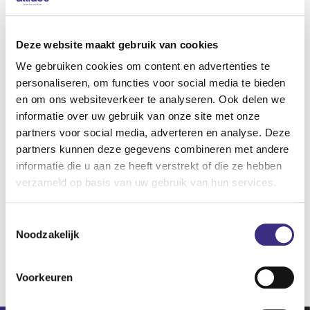
Regio's
Dantumadeel / Dantumadiel
Deze website maakt gebruik van cookies
De Friese Meren / De Fryske Marren
Heerenveen
We gebruiken cookies om content en advertenties te
personaliseren, om functies voor social media te bieden
Leeuwarden
en om ons websiteverkeer te analyseren. Ook delen we
Noardeast-Fryslân
informatie over uw gebruik van onze site met onze
Opsterland
partners voor social media, adverteren en analyse. Deze
Smallingerland
partners kunnen deze gegevens combineren met andere
Súdwest-Fryslân
informatie die u aan ze heeft verstrekt of die ze hebben
Tietjerksteradeel / Tytsjerksteradiel
verzameld op basis van uw gebruik van hun services.
Waadhoeke
Weststellingwerf
Toestemmingsselectie
Achtkarspelen
Noodzakelijk
Naar overzicht
Voorkeuren