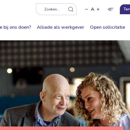
A
f
Zoeken...
Ter
e bij ons doen?
Alliade als werkgever
Open sollicitatie