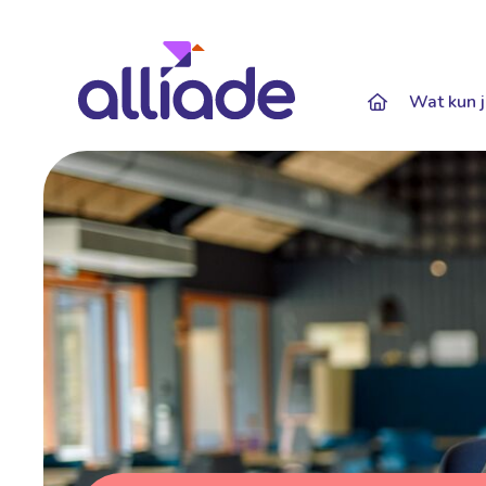
Darkmode: Of
Wat kun j