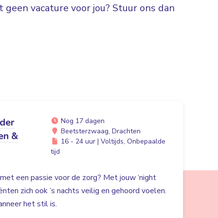
 geen vacature voor jou? Stuur ons dan
ider
Nog 17 dagen
Beetsterzwaag, Drachten
en &
16 - 24 uur | Voltijds, Onbepaalde
tijd
r met een passie voor de zorg? Met jouw ‘night
liënten zich ook ’s nachts veilig en gehoord voelen.
nneer het stil is.