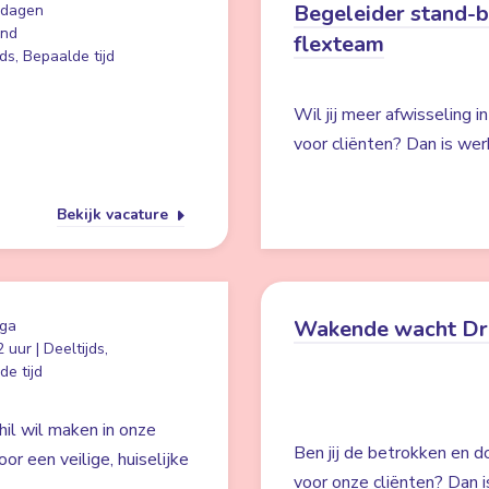
Begeleider stand-
 dagen
and
flexteam
ds, Bepaalde tijd
Wil jij meer afwisseling i
voor cliënten? Dan is wer
Bekijk vacature
Wakende wacht Dr
ga
 uur | Deeltijds,
e tijd
hil wil maken in onze
Ben jij de betrokken en d
r een veilige, huiselijke
voor onze cliënten? Dan i