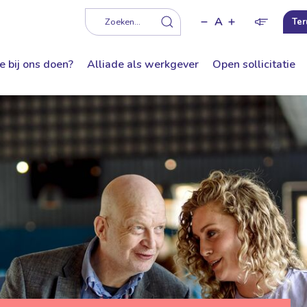
A
f
Zoeken...
Ter
e bij ons doen?
Alliade als werkgever
Open sollicitatie