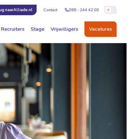
Contact
088 - 244 42 00
ug naar
Alliade.nl
Recruiters
Stage
Vrijwilligers
Vacatures