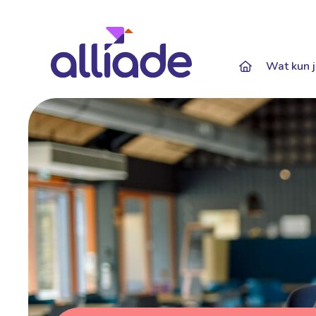
Darkmode: Of
Wat kun j