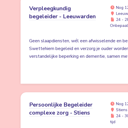
Verpleegkundig
Nog 1
Leeuw
begeleider - Leeuwarden
24 - 28
Onbepaald
Geen slaapdiensten, wél een afwisselende en bet
Swettehiem begeleid en verzorg je ouder worde
verstandelijke beperking en dementie, samen me
Persoonlijke Begeleider
Nog 1
Stiens
complexe zorg - Stiens
24 - 30
tijd