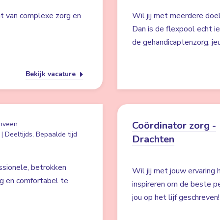
jgt van complexe zorg en
Wil jij met meerdere doe
Dan is de flexpool echt ie
de gehandicaptenzorg, je
Bekijk vacature
Coördinator zorg -
nveen
| Deeltijds, Bepaalde tijd
Drachten
ssionele, betrokken
Wil jij met jouw ervaring
ig en comfortabel te
inspireren om de beste pe
jou op het lijf geschreven!