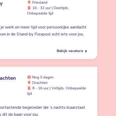
by
Friesland
16 - 32 uur | Deeltijds,
Onbepaalde tijd
n je werk en meer tijd voor persoonlijke aandacht
ken in de Stand-by Flexpool echt iets voor jou.
Bekijk vacature
achten
Nog 5 dagen
Drachten
8 - 16 uur | Voltijds, Onbepaalde
tijd
oortastende begeleider die ’s nachts klaarstaat
s dit de baan voor jou.