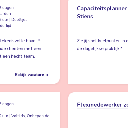
Capaciteitsplanner 
2 dagen
arden
Stiens
 uur | Deeltijds,
e tijd
ekenisvolle baan. Bij
Zie jij snel knelpunten in
nde cliënten met een
de dagelijkse praktijk?
t een hecht team.
Bekijk vacature
Flexmedewerker z
2 dagen
 uur | Voltijds, Onbepaalde