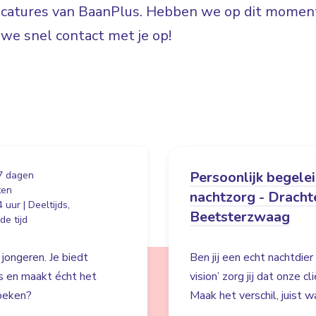
vacatures van BaanPlus. Hebben we op dit moment
e snel contact met je op!
Persoonlijk begele
7 dagen
ten
nachtzorg - Dracht
 uur | Deeltijds,
Beetsterzwaag
e tijd
 jongeren. Je biedt
Ben jij een echt nachtdie
es en maakt écht het
vision’ zorg jij dat onze c
zoeken?
Maak het verschil, juist wa