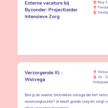
Externe vacature bij
Nog 5
Friesl
Byzonder: Projectleider
Deeltij
Intensieve Zorg
Verzorgende IG -
Wolve
24 - 32
Wolvega
Onbepaald
Ben jij de warme, betrokken collega die het versc
woonzorglocatie? Je biedt goede zorg én zorgt voo