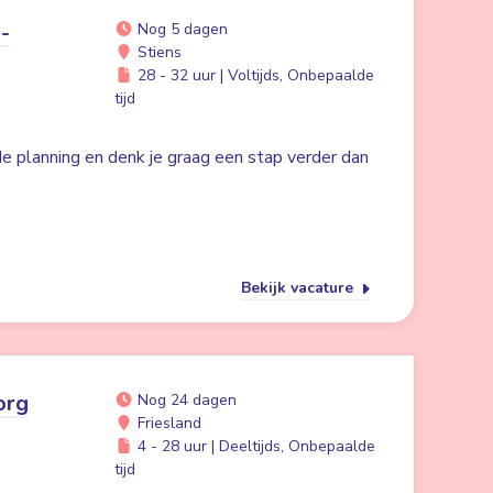
-
Nog 5 dagen
Stiens
28 - 32 uur | Voltijds, Onbepaalde
tijd
 de planning en denk je graag een stap verder dan
Bekijk vacature
org
Nog 24 dagen
Friesland
4 - 28 uur | Deeltijds, Onbepaalde
tijd