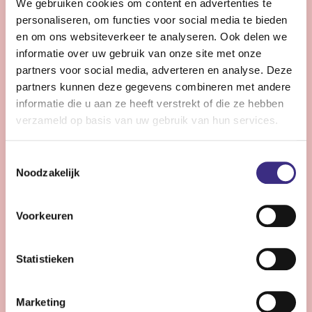
We gebruiken cookies om content en advertenties te
Bekijk vacature
personaliseren, om functies voor social media te bieden
en om ons websiteverkeer te analyseren. Ook delen we
informatie over uw gebruik van onze site met onze
Pedagogisch medewerker -
partners voor social media, adverteren en analyse. Deze
kinderdagcentrum - Heerenveen
partners kunnen deze gegevens combineren met andere
informatie die u aan ze heeft verstrekt of die ze hebben
verzameld op basis van uw gebruik van hun services.
Heerenveen
20 uur | Deeltijds, Onbepaalde tijd
Toestemmingsselectie
Wil jij samen met ons bouwen aan een omgeving
Noodzakelijk
waarin ieder kind zich veilig voelt en zich kan
ontwikkelen?
Voorkeuren
Bekijk vacature
Statistieken
Marketing
Persoonlijk begeleider - Buitenpost