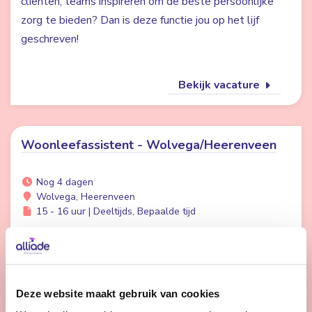
cliënten, teams inspireren om de beste persoonlijke
zorg te bieden? Dan is deze functie jou op het lijf
geschreven!
Bekijk vacature
Woonleefassistent - Wolvega/Heerenveen
Nog 4 dagen
Wolvega, Heerenveen
15 - 16 uur | Deeltijds, Bepaalde tijd
Vind je het leuk om een praatje te maken met
bewoners en ze een fijne dag te bezorgen? Dan
zoeken wij jou.
Deze website maakt gebruik van cookies