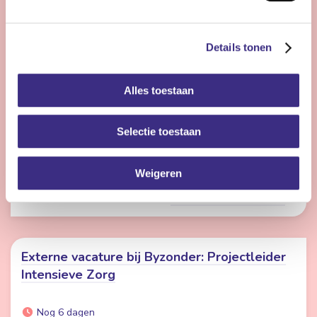
Nog 3 dagen
Details tonen
Buitenpost
24 - 26 uur | Voltijds, Onbepaalde tijd
Alles toestaan
Ben jij een enthousiaste persoonlijk begeleider die
energie krijgt van ontwikkeling, vernieuwing en het
begeleiden van cliënten naar een zo goed mogelijk
Selectie toestaan
leven? Dan zijn wij op zoek naar jou!
Weigeren
Bekijk vacature
Externe vacature bij Byzonder: Projectleider
Intensieve Zorg
Nog 6 dagen