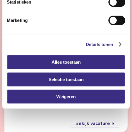
Statistieken
Bekijk vacature
Marketing
Flexmedewerker zorg
Details tonen
Nog 22 dagen
Alles toestaan
Friesland
4 - 28 uur | Deeltijds, Onbepaalde tijd
Selectie toestaan
Wil jij met meerdere doelgroepen werken en elke dag
iets anders doen? Dan is de flexpool echt iets voor jou.
Je werkt op verschillende locaties in de
Weigeren
gehandicaptenzorg, jeugdzorg of ouderenzorg.
Bekijk vacature