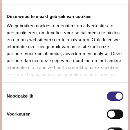
28 - 32 uur | Voltijds, Onbepaalde tijd
Zie jij snel knelpunten in de planning en denk je graag
Deze website maakt gebruik van cookies
een stap verder dan de dagelijkse praktijk?
We gebruiken cookies om content en advertenties te
personaliseren, om functies voor social media te bieden
Bekijk vacature
en om ons websiteverkeer te analyseren. Ook delen we
informatie over uw gebruik van onze site met onze
partners voor social media, adverteren en analyse. Deze
partners kunnen deze gegevens combineren met andere
Persoonlijke Begeleider complexe zorg -
informatie die u aan ze heeft verstrekt of die ze hebben
Stiens
verzameld op basis van uw gebruik van hun services.
Nog 10 dagen
Toestemmingsselectie
Stiens
Noodzakelijk
24 - 30 uur | Voltijds, Onbepaalde tijd
Ben jij een persoonlijk begeleider die energie krijgt van
Voorkeuren
complexe zorg en kleine successen groots weet te
maken?