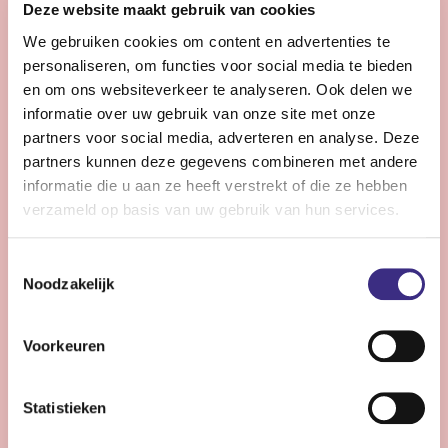
Deze website maakt gebruik van cookies
helpt langer zelfstandig en comfortabel te leven.
We gebruiken cookies om content en advertenties te
personaliseren, om functies voor social media te bieden
Bekijk vacature
en om ons websiteverkeer te analyseren. Ook delen we
informatie over uw gebruik van onze site met onze
partners voor social media, adverteren en analyse. Deze
partners kunnen deze gegevens combineren met andere
Coördinator zorg - Drachten
informatie die u aan ze heeft verstrekt of die ze hebben
verzameld op basis van uw gebruik van hun services.
Drachten
28 - 36 uur | Voltijds, Onbepaalde tijd
Toestemmingsselectie
Wil jij met jouw ervaring het verschil maken voor onze
Noodzakelijk
cliënten, teams inspireren om de beste persoonlijke
zorg te bieden? Dan is deze functie jou op het lijf
Voorkeuren
geschreven!
Statistieken
Bekijk vacature