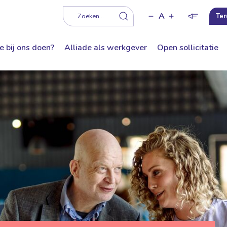
A
f
Zoeken...
Ter
e bij ons doen?
Alliade als werkgever
Open sollicitatie