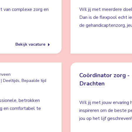
jgt van complexe zorg en
Wil jij met meerdere doe
Dan is de flexpool echt ie
de gehandicaptenzorg, je
Bekijk vacature
Coördinator zorg -
nveen
| Deeltijds, Bepaalde tijd
Drachten
ssionele, betrokken
Wil jij met jouw ervaring
ig en comfortabel te
inspireren om de beste pe
jou op het lijf geschreven!