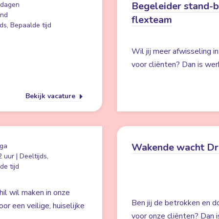
Begeleider stand-
 dagen
and
flexteam
ds, Bepaalde tijd
Wil jij meer afwisseling i
voor cliënten? Dan is wer
Bekijk vacature
Wakende wacht Dr
ga
 uur | Deeltijds,
e tijd
hil wil maken in onze
Ben jij de betrokken en d
r een veilige, huiselijke
voor onze cliënten? Dan i