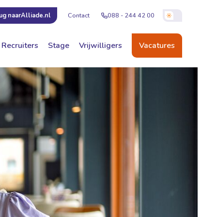
Contact
088 - 244 42 00
ug naar
Alliade.nl
Recruiters
Stage
Vrijwilligers
Vacatures