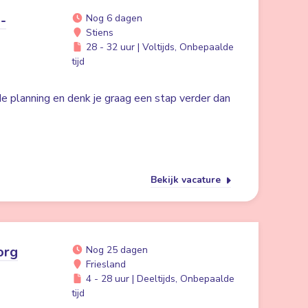
-
Nog 6 dagen
Stiens
28 - 32 uur | Voltijds, Onbepaalde
tijd
 de planning en denk je graag een stap verder dan
Bekijk vacature
org
Nog 25 dagen
Friesland
4 - 28 uur | Deeltijds, Onbepaalde
tijd