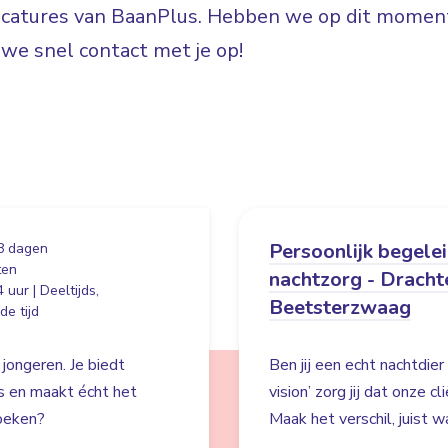
vacatures van BaanPlus. Hebben we op dit moment
e snel contact met je op!
Persoonlijk begele
8 dagen
ten
nachtzorg - Dracht
 uur | Deeltijds,
Beetsterzwaag
e tijd
 jongeren. Je biedt
Ben jij een echt nachtdie
es en maakt écht het
vision’ zorg jij dat onze c
zoeken?
Maak het verschil, juist wa