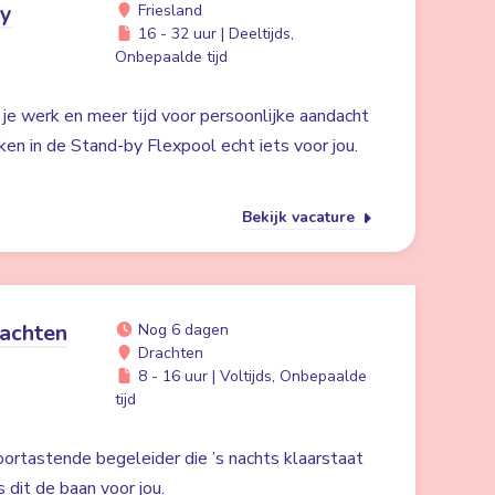
by
Friesland
16 - 32 uur | Deeltijds,
Onbepaalde tijd
n je werk en meer tijd voor persoonlijke aandacht
ken in de Stand-by Flexpool echt iets voor jou.
Bekijk vacature
achten
Nog 6 dagen
Drachten
8 - 16 uur | Voltijds, Onbepaalde
tijd
oortastende begeleider die ’s nachts klaarstaat
s dit de baan voor jou.