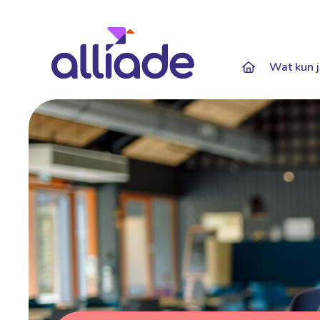
Darkmode: Of
Wat kun j