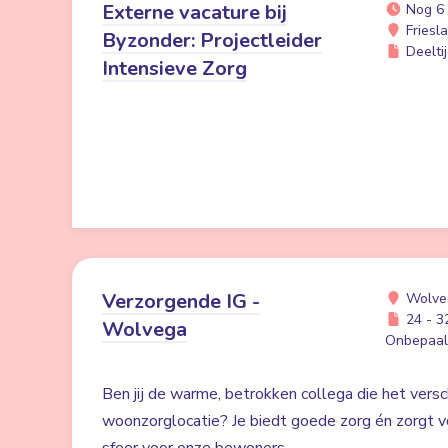
Externe vacature bij
Nog 6
Friesl
Byzonder: Projectleider
Deeltij
Intensieve Zorg
Verzorgende IG -
Wolve
24 - 32
Wolvega
Onbepaald
Ben jij de warme, betrokken collega die het versc
woonzorglocatie? Je biedt goede zorg én zorgt voo