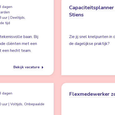
Capaciteitsplanner 
3 dagen
arden
Stiens
 uur | Deeltijds,
e tijd
ekenisvolle baan. Bij
Zie jij snel knelpunten in
nde cliënten met een
de dagelijkse praktijk?
t een hecht team.
Bekijk vacature
Flexmedewerker z
3 dagen
 uur | Voltijds, Onbepaalde