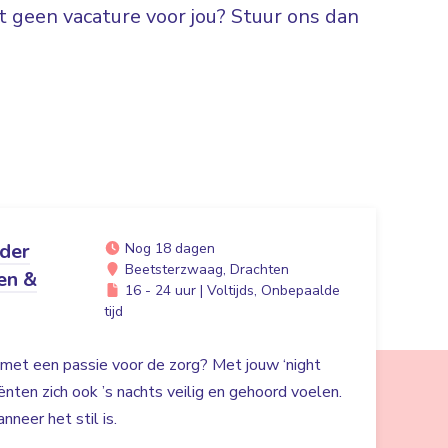
 geen vacature voor jou? Stuur ons dan
ider
Nog 18 dagen
Beetsterzwaag, Drachten
en &
16 - 24 uur | Voltijds, Onbepaalde
tijd
r met een passie voor de zorg? Met jouw ‘night
liënten zich ook ’s nachts veilig en gehoord voelen.
nneer het stil is.