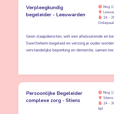
Verpleegkundig
Nog 1
Leeuw
begeleider - Leeuwarden
24 - 28
Onbepaald
Geen slaapdiensten, wél een afwisselende en bet
Swettehiem begeleid en verzorg je ouder worde
verstandelijke beperking en dementie, samen me
Persoonlijke Begeleider
Nog 1
Stiens
complexe zorg - Stiens
24 - 30
tijd