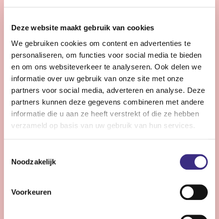
28 - 32 uur | Voltijds, Onbepaalde tijd
Zie jij snel knelpunten in de planning en denk je graag
Deze website maakt gebruik van cookies
een stap verder dan de dagelijkse praktijk?
We gebruiken cookies om content en advertenties te
personaliseren, om functies voor social media te bieden
Bekijk vacature
en om ons websiteverkeer te analyseren. Ook delen we
informatie over uw gebruik van onze site met onze
partners voor social media, adverteren en analyse. Deze
partners kunnen deze gegevens combineren met andere
Persoonlijke Begeleider complexe zorg -
informatie die u aan ze heeft verstrekt of die ze hebben
Stiens
verzameld op basis van uw gebruik van hun services.
Nog 12 dagen
Toestemmingsselectie
Stiens
Noodzakelijk
24 - 30 uur | Voltijds, Onbepaalde tijd
Ben jij een persoonlijk begeleider die energie krijgt van
Voorkeuren
complexe zorg en kleine successen groots weet te
maken?