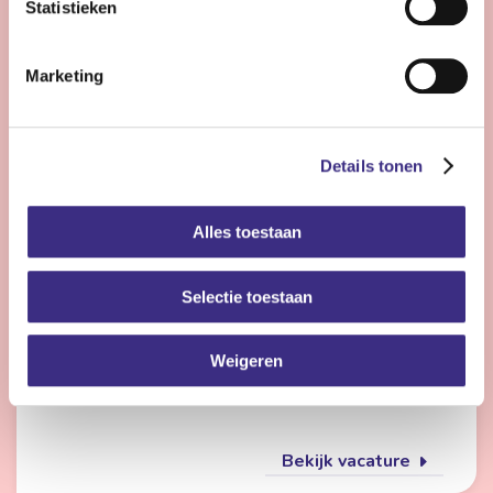
Statistieken
Bekijk vacature
Marketing
Flexmedewerker zorg
Details tonen
Nog 24 dagen
Alles toestaan
Friesland
4 - 28 uur | Deeltijds, Onbepaalde tijd
Selectie toestaan
Wil jij met meerdere doelgroepen werken en elke dag
iets anders doen? Dan is de flexpool echt iets voor jou.
Je werkt op verschillende locaties in de
Weigeren
gehandicaptenzorg, jeugdzorg of ouderenzorg.
Bekijk vacature