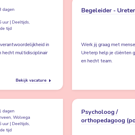
Begeleider - Urete
3 dagen
 uur | Deeltijds,
e tijd
 verantwoordelijkheid in
Werk jij graag met mense
echt multidisciplinair
Ureterp help je cliënten 
en hecht team.
Bekijk vacature
Psycholoog /
1 dagen
nveen, Wolvega
orthopedagoog (po
 uur | Deeltijds,
e tijd