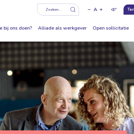
A
f
Zoeken...
Ter
e bij ons doen?
Alliade als werkgever
Open sollicitatie