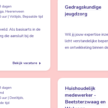
Gedragskundige
3 dagen
ga, Heerenveen
jeugdzorg
 uur | Voltijds, Bepaalde tijd
eld. Als basisarts in de
Wil jij jouw expertise in
rg die aansluit bij de
licht verstandelijke bepe
en ontwikkeling binnen de
Bekijk vacature
Huishoudelijk
3 dagen
and
medewerker -
 uur | Deeltijds,
Beetsterzwaag en
e tijd