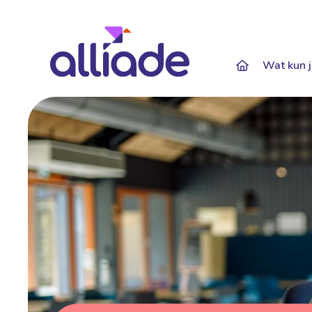
Darkmode: Of
Wat kun j