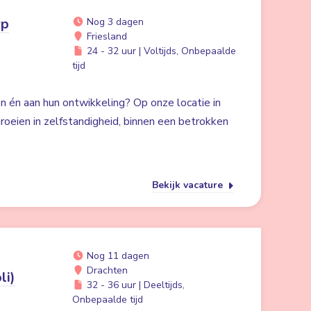
rp
Nog 3 dagen
Friesland
24 - 32 uur | Voltijds, Onbepaalde
tijd
n én aan hun ontwikkeling? Op onze locatie in
groeien in zelfstandigheid, binnen een betrokken
Bekijk vacature
Nog 11 dagen
Drachten
li)
32 - 36 uur | Deeltijds,
Onbepaalde tijd