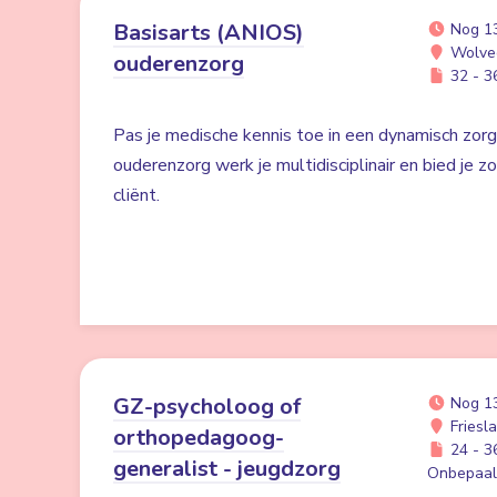
Basisarts (ANIOS)
Nog 1
Wolve
ouderenzorg
32 - 36
Pas je medische kennis toe in een dynamisch zorgv
ouderenzorg werk je multidisciplinair en bied je zo
cliënt.
GZ-psycholoog of
Nog 1
Friesl
orthopedagoog-
24 - 36
generalist - jeugdzorg
Onbepaald