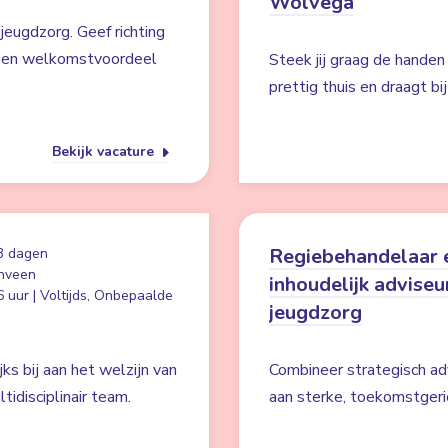
Wolvega
jeugdzorg. Geef richting
n een welkomstvoordeel
Steek jij graag de handen
prettig thuis en draagt b
Bekijk vacature
Regiebehandelaar 
3 dagen
nveen
inhoudelijk adviseu
 uur | Voltijds, Onbepaalde
jeugdzorg
ks bij aan het welzijn van
Combineer strategisch a
idisciplinair team.
aan sterke, toekomstgeri