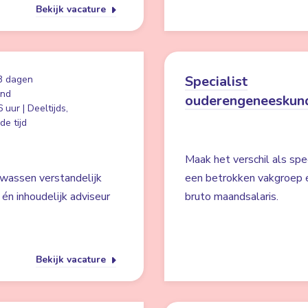
Bekijk vacature
Specialist
3 dagen
and
ouderengeneeskun
 uur | Deeltijds,
e tijd
Maak het verschil als spe
lwassen verstandelijk
een betrokken vakgroep 
én inhoudelijk adviseur
bruto maandsalaris.
Bekijk vacature