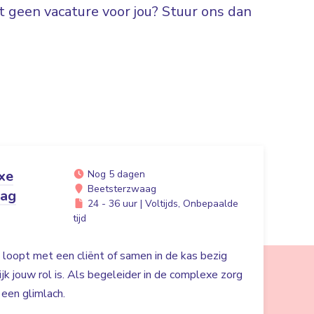
 geen vacature voor jou? Stuur ons dan
xe
Nog 5 dagen
Beetsterzwaag
aag
24 - 36 uur | Voltijds, Onbepaalde
tijd
in loopt met een cliënt of samen in de kas bezig
ijk jouw rol is. Als begeleider in de complexe zorg
n een glimlach.