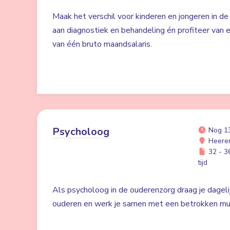
Maak het verschil voor kinderen en jongeren in de 
aan diagnostiek en behandeling én profiteer va
van één bruto maandsalaris.
Psycholoog
Nog 1
Heere
32 - 36
tijd
Als psycholoog in de ouderenzorg draag je dagelij
ouderen en werk je samen met een betrokken mult