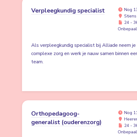
Verpleegkundig specialist
Nog 1
Stiens
24 - 36
Onbepaald
Als verpleegkundig specialist bij Alliade neem je
complexe zorg en werk je nauw samen binnen een h
team.
Orthopedagoog-
Nog 1
Heere
generalist (ouderenzorg)
24 - 36
Onbepaald