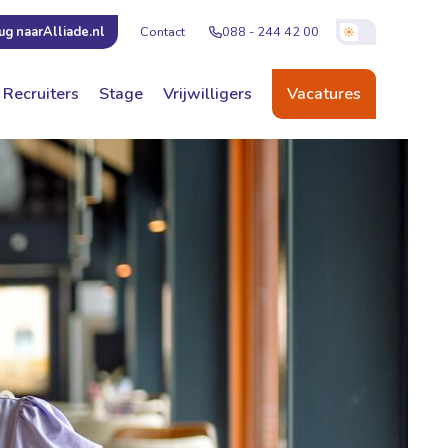
Contact
088 - 244 42 00
ug naar
Alliade.nl
Recruiters
Stage
Vrijwilligers
Vacatures