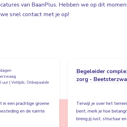
vacatures van BaanPlus. Hebben we op dit moment
e snel contact met je op!
Begeleider comple
 dagen
terzwaag
zorg - Beetsterzw
 uur | Voltijds, Onbepaalde
t in een prachtige groene
Terwijl je over het terre
besteding en de ruimte
bent, merk je hoe belangr
breng jij rust, structuur e