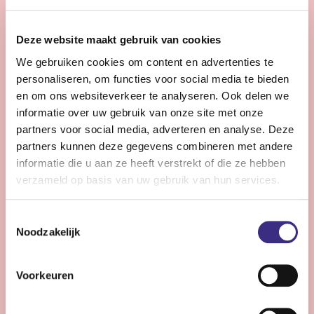
28 - 32 uur | Voltijds, Onbepaalde tijd
Zie jij snel knelpunten in de planning en denk je graag
Deze website maakt gebruik van cookies
een stap verder dan de dagelijkse praktijk?
We gebruiken cookies om content en advertenties te
personaliseren, om functies voor social media te bieden
Bekijk vacature
en om ons websiteverkeer te analyseren. Ook delen we
informatie over uw gebruik van onze site met onze
partners voor social media, adverteren en analyse. Deze
partners kunnen deze gegevens combineren met andere
Persoonlijke Begeleider complexe zorg -
informatie die u aan ze heeft verstrekt of die ze hebben
Stiens
verzameld op basis van uw gebruik van hun services.
Nog 11 dagen
Toestemmingsselectie
Stiens
Noodzakelijk
24 - 30 uur | Voltijds, Onbepaalde tijd
Ben jij een persoonlijk begeleider die energie krijgt van
Voorkeuren
complexe zorg en kleine successen groots weet te
maken?