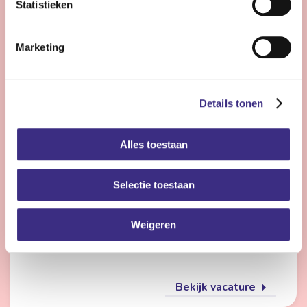
Statistieken
Bekijk vacature
Marketing
Flexmedewerker zorg
Details tonen
Nog 23 dagen
Alles toestaan
Friesland
4 - 28 uur | Deeltijds, Onbepaalde tijd
Selectie toestaan
Wil jij met meerdere doelgroepen werken en elke dag
iets anders doen? Dan is de flexpool echt iets voor jou.
Je werkt op verschillende locaties in de
Weigeren
gehandicaptenzorg, jeugdzorg of ouderenzorg.
Bekijk vacature