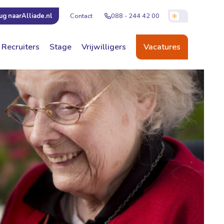
Contact
088 - 244 42 00
ug naar
Alliade.nl
Recruiters
Stage
Vrijwilligers
Vacatures