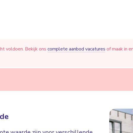
cht voldoen. Bekijk ons
complete aanbod vacatures
of maak in e
ade
rote waarde zijn voor verschillende