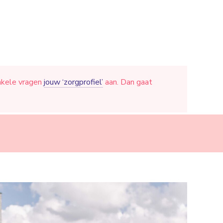
nkele vragen
jouw ‘zorgprofiel’
aan. Dan gaat