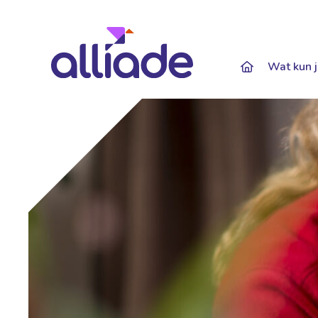
Darkmode: Of
Wat kun j