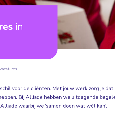
ures
in
vacatures
erschil voor de cliënten. Met jouw werk zorg je da
hebben. Bij Alliade hebben we uitdagende begele
j Alliade waarbij we ‘samen doen wat wél kan’.