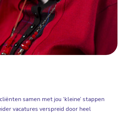
t cliënten samen met jou ‘kleine’ stappen
ider vacatures verspreid door heel