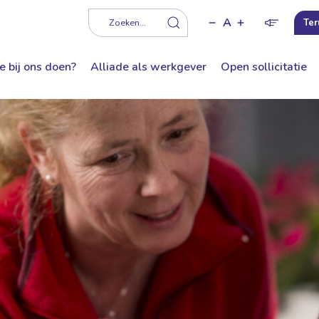
A
f
Zoeken...
Ter
e bij ons doen?
Alliade als werkgever
Open sollicitatie