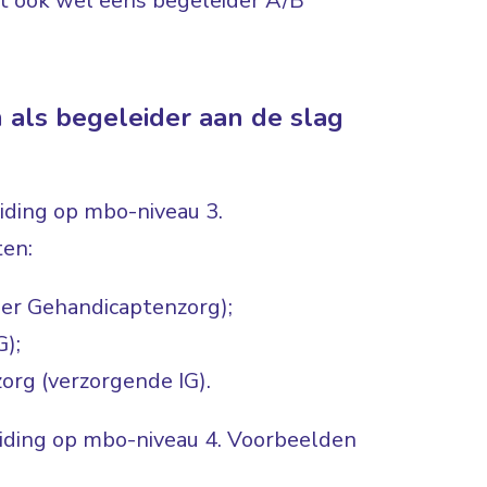
dt ook wel eens begeleider A/B
 als begeleider aan de slag
iding op mbo-niveau 3.
ten:
der Gehandicaptenzorg);
G);
org (verzorgende IG).
eiding op mbo-niveau 4. Voorbeelden