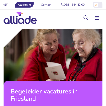
Alliade.nl
Contact
088 - 244 42 00
Begeleider vacatures
in
Friesland