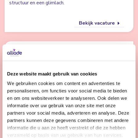
structuur en een glimlach.
Bekijk vacature
Begeleider - Ureterp
Nog 2 dagen
Friesland
Deze website maakt gebruik van cookies
24 - 32 uur | Voltijds, Onbepaalde tijd
We gebruiken cookies om content en advertenties te
Werk jij graag met mensen én aan hun
personaliseren, om functies voor social media te bieden
en om ons websiteverkeer te analyseren. Ook delen we
ontwikkeling? Op onze locatie in Ureterp help je
informatie over uw gebruik van onze site met onze
cliënten groeien in zelfstandigheid, binnen een
partners voor social media, adverteren en analyse. Deze
betrokken en hecht team.
partners kunnen deze gegevens combineren met andere
informatie die u aan ze heeft verstrekt of die ze hebben
verzameld op basis van uw gebruik van hun services.
Bekijk vacature