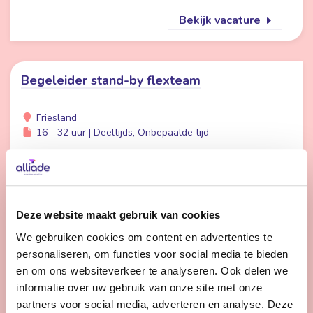
Bekijk vacature
Begeleider stand-by flexteam
Friesland
16 - 32 uur | Deeltijds, Onbepaalde tijd
Wil jij meer afwisseling in je werk en meer tijd voor
persoonlijke aandacht voor cliënten? Dan is werken in
de Stand-by Flexpool echt iets voor jou.
Deze website maakt gebruik van cookies
We gebruiken cookies om content en advertenties te
Bekijk vacature
personaliseren, om functies voor social media te bieden
en om ons websiteverkeer te analyseren. Ook delen we
informatie over uw gebruik van onze site met onze
1
2
3
Volgende
partners voor social media, adverteren en analyse. Deze