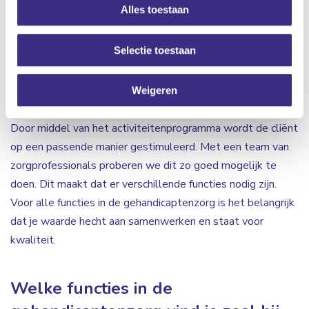
Alles toestaan
cliënten kunnen ondersteunen en begeleiden zodat
moeilijke situaties omgebogen worden naar kansen. Ook
Selectie toestaan
ondersteun je bij Algemene Dagelijkse Levensverrichtingen
(ADL). De cliënten worden hierbij gemotiveerd om veel
zelf te proberen. Verder is het ondersteunen bij de
Weigeren
vrijetijdsinvulling één van de taken in de gehandicaptenzorg.
Door middel van het activiteitenprogramma wordt de cliënt
op een passende manier gestimuleerd. Met een team van
zorgprofessionals proberen we dit zo goed mogelijk te
doen. Dit maakt dat er verschillende functies nodig zijn.
Voor alle functies in de gehandicaptenzorg is het belangrijk
dat je waarde hecht aan samenwerken en staat voor
kwaliteit.
Welke functies in de