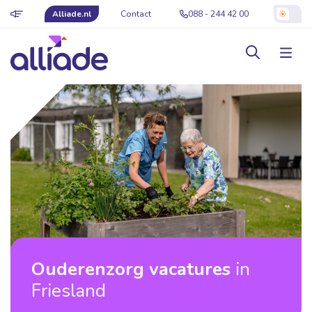
Alliade.nl
Contact
088 - 244 42 00
Ouderenzorg vacatures
in
Friesland