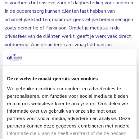
bijvoorbeeld intensieve zorg of dagbesteding voor ouderen.
In de ouderenzorg kunnen cliënten last hebben van
lichamelijke klachten, maar ook geestelijke belemmeringen
zoals dementie of Parkinson. Omdat je meestal in de
privésfeer van de cliënten werkt, geeft je werk vaak direct
voldoening. Aan de andere kant vraagt dit van jou
zelfstandigheid, creativiteit en flexibiliteit om in te spelen
op onverwachte situaties. Verder kun jij je inleven in de
gedachtes en emoties van de cliënten. Wanneer het even
anders loopt hanteer je op een goede manier de werkwijze
Deze website maakt gebruik van cookies
van Alliade waardoor de dag blijft verlopen zoals men
We gebruiken cookies om content en advertenties te
gewend is. Zo zorg je voor structuur en veiligheid bij de
personaliseren, om functies voor social media te bieden
cliënten. Om de dag tot een succes te maken, is het
en om ons websiteverkeer te analyseren. Ook delen we
informatie over uw gebruik van onze site met onze
samenwerken met je directe collega’s erg belangrijk.
partners voor social media, adverteren en analyse. Deze
partners kunnen deze gegevens combineren met andere
Welk werk kun je doen in de
informatie die u aan ze heeft verstrekt of die ze hebben