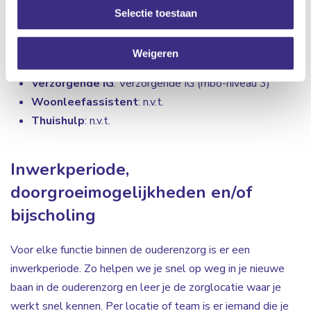
Selectie toestaan
Zorgcoördinator
: hbo-v (hbo)
Wijkverpleegkundige
: mbo-v/hbo-v (mbo 4/hbo)
Weigeren
Verpleegkundige
: mbo-v/hbo-v (mbo-niveau 4/hbo)
Verzorgende IG
: Verzorgende IG (mbo-niveau 3)
Woonleefassistent
: n.v.t.
Thuishulp
: n.v.t.
Inwerkperiode,
doorgroeimogelijkheden en/of
bijscholing
Voor elke functie binnen de ouderenzorg is er een
inwerkperiode. Zo helpen we je snel op weg in je nieuwe
baan in de ouderenzorg en leer je de zorglocatie waar je
werkt snel kennen. Per locatie of team is er iemand die je