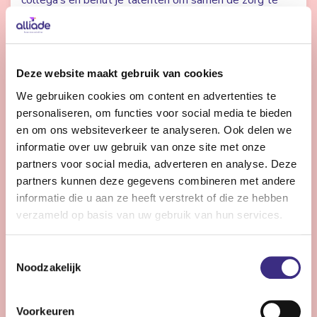
collega’s en benut je talenten om samen de zorg te
verbeteren? Dan zoeken we jou.
Bekijk vacature
Deze website maakt gebruik van cookies
We gebruiken cookies om content en advertenties te
personaliseren, om functies voor social media te bieden
Controller Vastgoed en ICT
en om ons websiteverkeer te analyseren. Ook delen we
informatie over uw gebruik van onze site met onze
partners voor social media, adverteren en analyse. Deze
Heerenveen
32 - 36 uur | Voltijds, Onbepaalde tijd
partners kunnen deze gegevens combineren met andere
informatie die u aan ze heeft verstrekt of die ze hebben
Ben jij de financial met expertise in vastgoed en ICT
verzameld op basis van uw gebruik van hun services.
die bijdraagt aan de meerjarige toekomstige
ontwikkeling, nieuwe businesscases en financieel in
Toestemmingsselectie
control zijn?
Noodzakelijk
Bekijk vacature
Voorkeuren