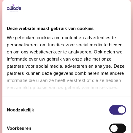
Bekijk vacature
Gedragskundige jeugdzorg
Deze website maakt gebruik van cookies
We gebruiken cookies om content en advertenties te
Nog 10 dagen
personaliseren, om functies voor social media te bieden
Friesland
en om ons websiteverkeer te analyseren. Ook delen we
24 - 36 uur | Deeltijds, Onbepaalde tijd
informatie over uw gebruik van onze site met onze
partners voor social media, adverteren en analyse. Deze
Wil jij jouw expertise inzetten voor kinderen en
partners kunnen deze gegevens combineren met andere
jongeren (0-18 jr) met een licht verstandelijke
informatie die u aan ze heeft verstrekt of die ze hebben
beperking? Versterk ons team en draag bij aan hun zorg
verzameld op basis van uw gebruik van hun services.
en ontwikkeling binnen de jeugdzorg van Alliade.
Toestemmingsselectie
Noodzakelijk
Bekijk vacature
Voorkeuren