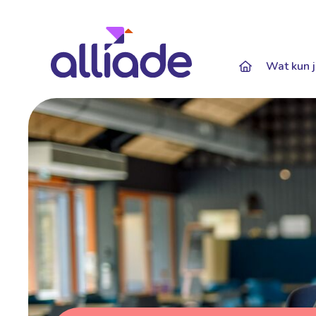
Darkmode: Of
Wat kun j