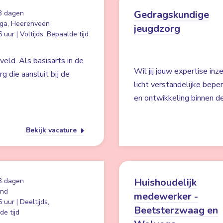
Gedragskundige
3 dagen
ga, Heerenveen
jeugdzorg
 uur | Voltijds, Bepaalde tijd
eld. Als basisarts in de
Wil jij jouw expertise in
rg die aansluit bij de
licht verstandelijke bepe
en ontwikkeling binnen de
Bekijk vacature
Huishoudelijk
3 dagen
and
medewerker -
 uur | Deeltijds,
Beetsterzwaag en
e tijd