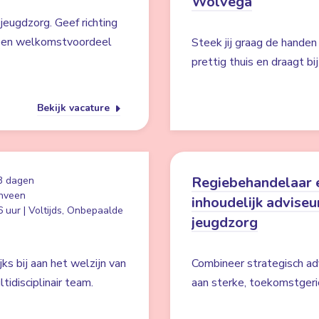
Wolvega
jeugdzorg. Geef richting
n een welkomstvoordeel
Steek jij graag de handen
prettig thuis en draagt b
Bekijk vacature
Regiebehandelaar 
3 dagen
nveen
inhoudelijk adviseu
 uur | Voltijds, Onbepaalde
jeugdzorg
ks bij aan het welzijn van
Combineer strategisch a
idisciplinair team.
aan sterke, toekomstgeri