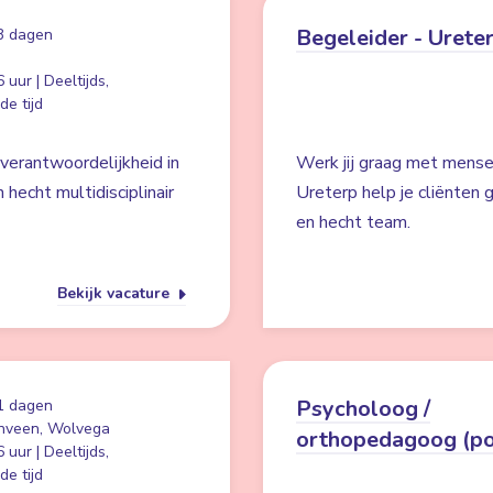
Begeleider - Urete
3 dagen
 uur | Deeltijds,
e tijd
 verantwoordelijkheid in
Werk jij graag met mense
echt multidisciplinair
Ureterp help je cliënten 
en hecht team.
Bekijk vacature
Psycholoog /
1 dagen
nveen, Wolvega
orthopedagoog (po
 uur | Deeltijds,
e tijd