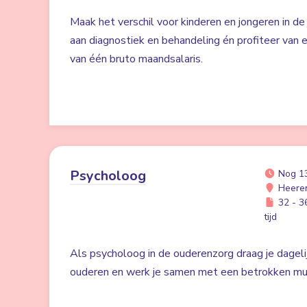
Maak het verschil voor kinderen en jongeren in de 
aan diagnostiek en behandeling én profiteer va
van één bruto maandsalaris.
Psycholoog
Nog 1
Heere
32 - 36
tijd
Als psycholoog in de ouderenzorg draag je dagelij
ouderen en werk je samen met een betrokken mult