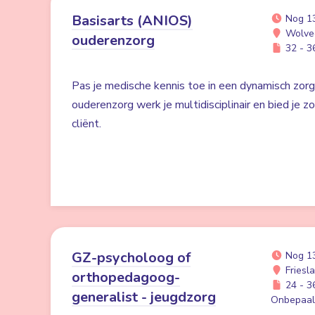
Basisarts (ANIOS)
Nog 1
Wolve
ouderenzorg
32 - 36
Pas je medische kennis toe in een dynamisch zorgv
ouderenzorg werk je multidisciplinair en bied je zo
cliënt.
GZ-psycholoog of
Nog 1
Friesl
orthopedagoog-
24 - 36
generalist - jeugdzorg
Onbepaald