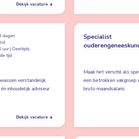
Bekijk vacature
Specialist
3 dagen
and
ouderengeneeskun
 uur | Deeltijds,
e tijd
Maak het verschil als spe
lwassen verstandelijk
een betrokken vakgroep 
én inhoudelijk adviseur
bruto maandsalaris.
Bekijk vacature