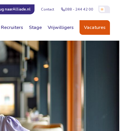
Contact
088 - 244 42 00
ug naar
Alliade.nl
Recruiters
Stage
Vrijwilligers
Vacatures