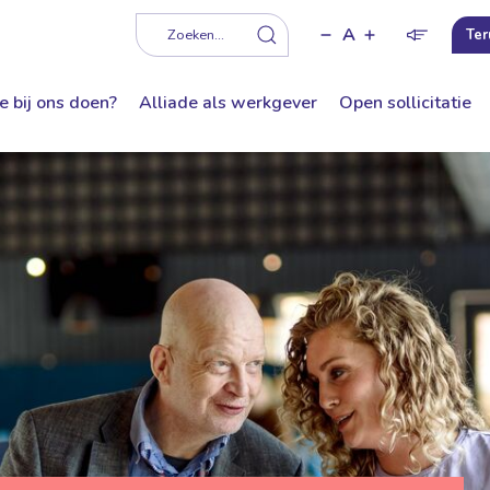
A
f
Zoeken...
Ter
e bij ons doen?
Alliade als werkgever
Open sollicitatie