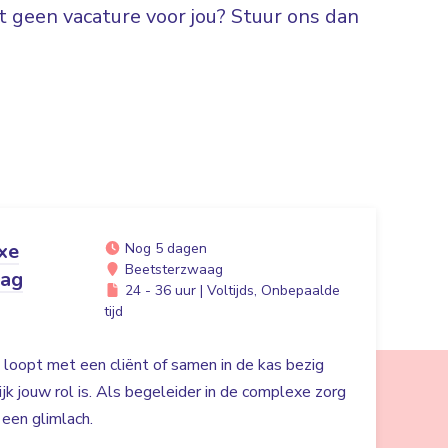
 geen vacature voor jou? Stuur ons dan
xe
Nog 5 dagen
Beetsterzwaag
aag
24 - 36 uur | Voltijds, Onbepaalde
tijd
in loopt met een cliënt of samen in de kas bezig
ijk jouw rol is. Als begeleider in de complexe zorg
n een glimlach.