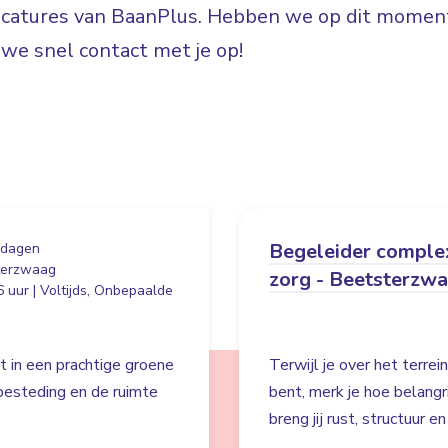
vacatures van BaanPlus. Hebben we op dit moment
e snel contact met je op!
Begeleider comple
 dagen
terzwaag
zorg - Beetsterzw
 uur | Voltijds, Onbepaalde
t in een prachtige groene
Terwijl je over het terre
besteding en de ruimte
bent, merk je hoe belangr
breng jij rust, structuur e