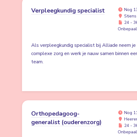
Verpleegkundig specialist
Nog 1
Stiens
24 - 36
Onbepaald
Als verpleegkundig specialist bij Alliade neem je
complexe zorg en werk je nauw samen binnen een h
team.
Orthopedagoog-
Nog 1
Heere
generalist (ouderenzorg)
24 - 36
Onbepaald