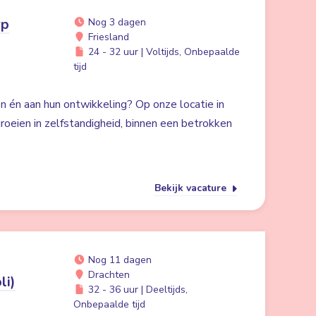
rp
Nog 3 dagen
Friesland
24 - 32 uur | Voltijds, Onbepaalde
tijd
n én aan hun ontwikkeling? Op onze locatie in
groeien in zelfstandigheid, binnen een betrokken
Bekijk vacature
Nog 11 dagen
Drachten
li)
32 - 36 uur | Deeltijds,
Onbepaalde tijd