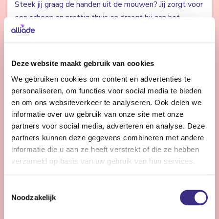
Steek jij graag de handen uit de mouwen? Jij zorgt voor
een schoon en prettig thuis en draagt bij aan het
welzijn van onze cliënten en bewoners.
Bekijk vacature
Deze website maakt gebruik van cookies
We gebruiken cookies om content en advertenties te
personaliseren, om functies voor social media te bieden
en om ons websiteverkeer te analyseren. Ook delen we
Psycholoog
informatie over uw gebruik van onze site met onze
partners voor social media, adverteren en analyse. Deze
Nog 13 dagen
partners kunnen deze gegevens combineren met andere
Heerenveen
informatie die u aan ze heeft verstrekt of die ze hebben
32 - 36 uur | Voltijds, Onbepaalde tijd
verzameld op basis van uw gebruik van hun services.
Als psycholoog in de ouderenzorg draag je dagelijks bij
aan het welzijn van ouderen en werk je samen met een
Toestemmingsselectie
betrokken multidisciplinair team.
Noodzakelijk