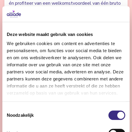
én profiteer van een welkomstvoordeel van één bruto
maandsalaris.
Bekijk vacature
Deze website maakt gebruik van cookies
We gebruiken cookies om content en advertenties te
personaliseren, om functies voor social media te bieden
Huishoudelijk medewerker - Beetsterzwaag
en om ons websiteverkeer te analyseren. Ook delen we
en Wolvega
informatie over uw gebruik van onze site met onze
partners voor social media, adverteren en analyse. Deze
Nog 6 dagen
partners kunnen deze gegevens combineren met andere
Beetsterzwaag, Wolvega
informatie die u aan ze heeft verstrekt of die ze hebben
10 - 15 uur | Deeltijds, Bepaalde tijd
verzameld op basis van uw gebruik van hun services.
Steek jij graag de handen uit de mouwen? Jij zorgt voor
Toestemmingsselectie
een schoon en prettig thuis en draagt bij aan het
Noodzakelijk
welzijn van onze cliënten en bewoners.