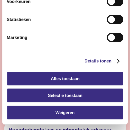
Voorkeuren
Bekijk vacature
Statistieken
Psycholoog
Marketing
Nog 12 dagen
Heerenveen
32 - 36 uur | Voltijds, Onbepaalde tijd
Details tonen
Als psycholoog in de ouderenzorg draag je dagelijks bij
aan het welzijn van ouderen en werk je samen met een
Alles toestaan
betrokken multidisciplinair team.
Selectie toestaan
Bekijk vacature
Weigeren
Regiebehandelaar en inhoudelijk adviseur -