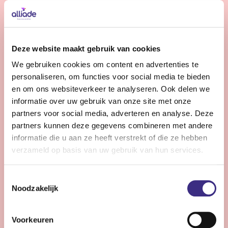
Bekijk vacature
Gedragskundige jeugdzorg
Deze website maakt gebruik van cookies
We gebruiken cookies om content en advertenties te
Nog 12 dagen
personaliseren, om functies voor social media te bieden
Friesland
en om ons websiteverkeer te analyseren. Ook delen we
24 - 36 uur | Deeltijds, Onbepaalde tijd
informatie over uw gebruik van onze site met onze
partners voor social media, adverteren en analyse. Deze
Wil jij jouw expertise inzetten voor kinderen en
partners kunnen deze gegevens combineren met andere
jongeren (0-18 jr) met een licht verstandelijke
informatie die u aan ze heeft verstrekt of die ze hebben
beperking? Versterk ons team en draag bij aan hun zorg
verzameld op basis van uw gebruik van hun services.
en ontwikkeling binnen de jeugdzorg van Alliade.
Toestemmingsselectie
Noodzakelijk
Bekijk vacature
Voorkeuren