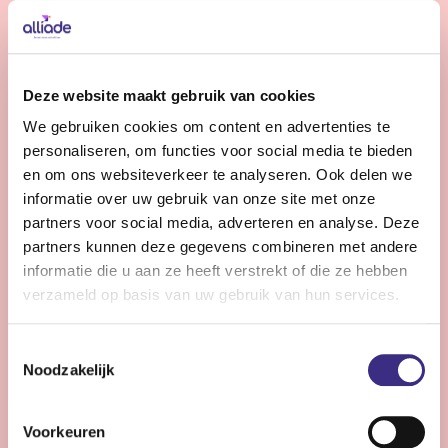
Bekijk vacature
Gedragskundige jeugdzorg
Deze website maakt gebruik van cookies
We gebruiken cookies om content en advertenties te
Nog 10 dagen
personaliseren, om functies voor social media te bieden
Friesland
en om ons websiteverkeer te analyseren. Ook delen we
24 - 36 uur | Deeltijds, Onbepaalde tijd
informatie over uw gebruik van onze site met onze
partners voor social media, adverteren en analyse. Deze
Wil jij jouw expertise inzetten voor kinderen en
partners kunnen deze gegevens combineren met andere
jongeren (0-18 jr) met een licht verstandelijke
informatie die u aan ze heeft verstrekt of die ze hebben
beperking? Versterk ons team en draag bij aan hun zorg
verzameld op basis van uw gebruik van hun services.
en ontwikkeling binnen de jeugdzorg van Alliade.
Toestemmingsselectie
Noodzakelijk
Bekijk vacature
Voorkeuren