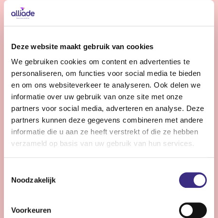
Bekijk vacature
Gedragskundige jeugdzorg
Deze website maakt gebruik van cookies
We gebruiken cookies om content en advertenties te
Nog 11 dagen
personaliseren, om functies voor social media te bieden
Friesland
en om ons websiteverkeer te analyseren. Ook delen we
24 - 36 uur | Deeltijds, Onbepaalde tijd
informatie over uw gebruik van onze site met onze
partners voor social media, adverteren en analyse. Deze
Wil jij jouw expertise inzetten voor kinderen en
partners kunnen deze gegevens combineren met andere
jongeren (0-18 jr) met een licht verstandelijke
informatie die u aan ze heeft verstrekt of die ze hebben
beperking? Versterk ons team en draag bij aan hun zorg
verzameld op basis van uw gebruik van hun services.
en ontwikkeling binnen de jeugdzorg van Alliade.
Toestemmingsselectie
Noodzakelijk
Bekijk vacature
Voorkeuren