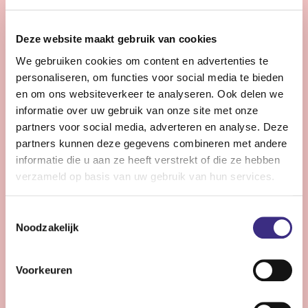
28 - 32 uur | Voltijds, Onbepaalde tijd
Zie jij snel knelpunten in de planning en denk je graag
Deze website maakt gebruik van cookies
een stap verder dan de dagelijkse praktijk?
We gebruiken cookies om content en advertenties te
personaliseren, om functies voor social media te bieden
Bekijk vacature
en om ons websiteverkeer te analyseren. Ook delen we
informatie over uw gebruik van onze site met onze
partners voor social media, adverteren en analyse. Deze
partners kunnen deze gegevens combineren met andere
Persoonlijke Begeleider complexe zorg -
informatie die u aan ze heeft verstrekt of die ze hebben
Stiens
verzameld op basis van uw gebruik van hun services.
Nog 11 dagen
Toestemmingsselectie
Stiens
Noodzakelijk
24 - 30 uur | Voltijds, Onbepaalde tijd
Ben jij een persoonlijk begeleider die energie krijgt van
Voorkeuren
complexe zorg en kleine successen groots weet te
maken?