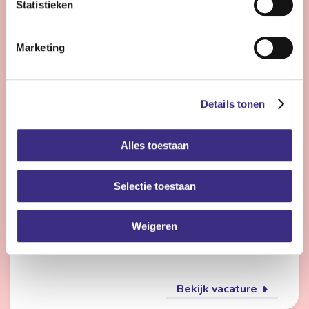
Statistieken
Bekijk vacature
Marketing
Flexmedewerker zorg
Details tonen
Nog 23 dagen
Alles toestaan
Friesland
4 - 28 uur | Deeltijds, Onbepaalde tijd
Selectie toestaan
Wil jij met meerdere doelgroepen werken en elke dag
iets anders doen? Dan is de flexpool echt iets voor jou.
Je werkt op verschillende locaties in de
Weigeren
gehandicaptenzorg, jeugdzorg of ouderenzorg.
Bekijk vacature