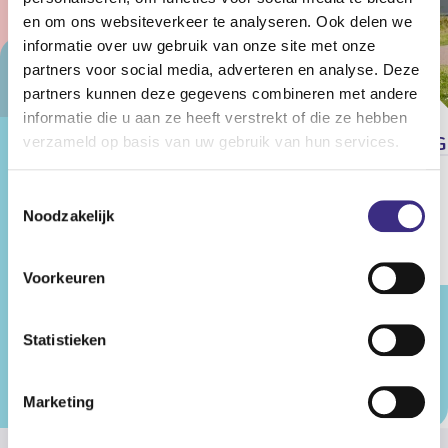
en om ons websiteverkeer te analyseren. Ook delen we
informatie over uw gebruik van onze site met onze
partners voor social media, adverteren en analyse. Deze
partners kunnen deze gegevens combineren met andere
informatie die u aan ze heeft verstrekt of die ze hebben
Jeugdzorg vacatures
G
verzameld op basis van uw gebruik van hun services.
Toestemmingsselectie
Noodzakelijk
Bekijk de vacatures
Voorkeuren
Statistieken
Bekijk alle vacatures
Marketing