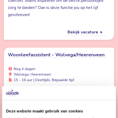
cliënten, teams inspireren om de beste persoonlijke
zorg te bieden? Dan is deze functie jou op het lijf
geschreven!
Bekijk vacature
Woonleefassistent - Wolvega/Heerenveen
Nog 4 dagen
Wolvega, Heerenveen
15 - 16 uur | Deeltijds, Bepaalde tijd
Vind je het leuk om een praatje te maken met
bewoners en ze een fijne dag te bezorgen? Dan
zoeken wij jou.
Deze website maakt gebruik van cookies