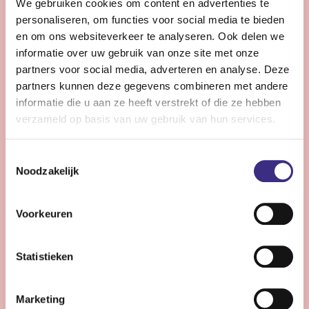
We gebruiken cookies om content en advertenties te
Bekijk vacature
personaliseren, om functies voor social media te bieden
en om ons websiteverkeer te analyseren. Ook delen we
informatie over uw gebruik van onze site met onze
Pedagogisch medewerker -
partners voor social media, adverteren en analyse. Deze
kinderdagcentrum - Heerenveen
partners kunnen deze gegevens combineren met andere
informatie die u aan ze heeft verstrekt of die ze hebben
verzameld op basis van uw gebruik van hun services.
Heerenveen
20 uur | Deeltijds, Onbepaalde tijd
Toestemmingsselectie
Wil jij samen met ons bouwen aan een omgeving
Noodzakelijk
waarin ieder kind zich veilig voelt en zich kan
ontwikkelen?
Voorkeuren
Bekijk vacature
Statistieken
Marketing
Persoonlijk begeleider - Buitenpost