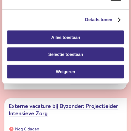
Nog 3 dagen
Details tonen
Buitenpost
24 - 26 uur | Voltijds, Onbepaalde tijd
Alles toestaan
Ben jij een enthousiaste persoonlijk begeleider die
energie krijgt van ontwikkeling, vernieuwing en het
begeleiden van cliënten naar een zo goed mogelijk
Selectie toestaan
leven? Dan zijn wij op zoek naar jou!
Weigeren
Bekijk vacature
Externe vacature bij Byzonder: Projectleider
Intensieve Zorg
Nog 6 dagen