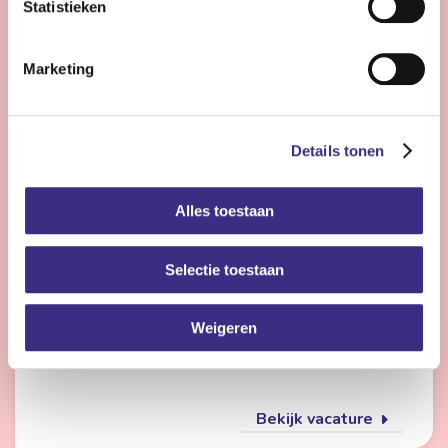
Statistieken
Bekijk vacature
Marketing
Flexmedewerker zorg
Details tonen
Nog 24 dagen
Alles toestaan
Friesland
4 - 28 uur | Deeltijds, Onbepaalde tijd
Selectie toestaan
Wil jij met meerdere doelgroepen werken en elke dag
iets anders doen? Dan is de flexpool echt iets voor jou.
Je werkt op verschillende locaties in de
Weigeren
gehandicaptenzorg, jeugdzorg of ouderenzorg.
Bekijk vacature