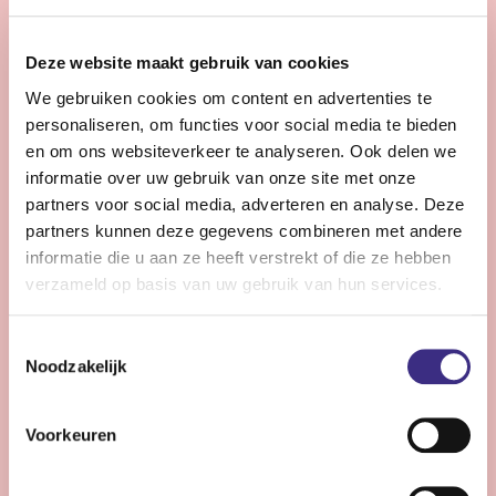
28 - 32 uur | Voltijds, Onbepaalde tijd
Zie jij snel knelpunten in de planning en denk je graag
Deze website maakt gebruik van cookies
een stap verder dan de dagelijkse praktijk?
We gebruiken cookies om content en advertenties te
personaliseren, om functies voor social media te bieden
Bekijk vacature
en om ons websiteverkeer te analyseren. Ook delen we
informatie over uw gebruik van onze site met onze
partners voor social media, adverteren en analyse. Deze
partners kunnen deze gegevens combineren met andere
Persoonlijke Begeleider complexe zorg -
informatie die u aan ze heeft verstrekt of die ze hebben
Stiens
verzameld op basis van uw gebruik van hun services.
Nog 12 dagen
Toestemmingsselectie
Stiens
Noodzakelijk
24 - 30 uur | Voltijds, Onbepaalde tijd
Ben jij een persoonlijk begeleider die energie krijgt van
Voorkeuren
complexe zorg en kleine successen groots weet te
maken?