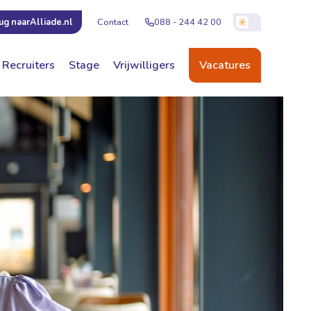
Contact
088 - 244 42 00
ug naar
Alliade.nl
Recruiters
Stage
Vrijwilligers
Vacatures