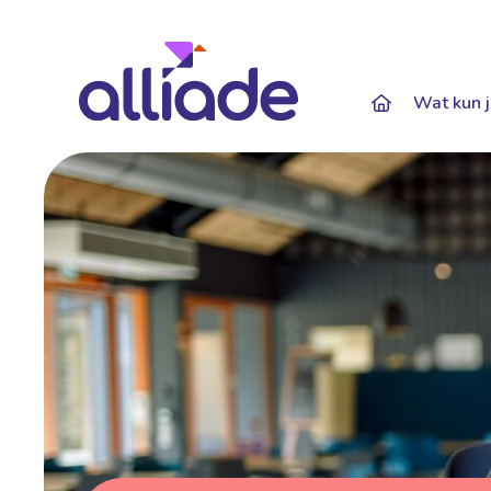
Darkmode: Of
Wat kun j