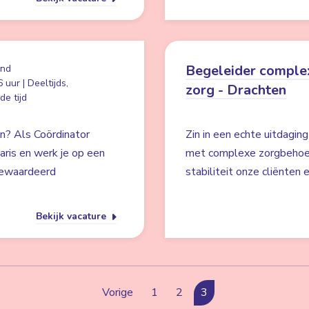
Begeleider comple
and
 uur | Deeltijds,
zorg - Drachten
e tijd
en? Als Coördinator
Zin in een echte uitdaging
laris en werk je op een
met complexe zorgbehoeft
 gewaardeerd
stabiliteit onze cliënten
Bekijk vacature
Vorige
1
2
3