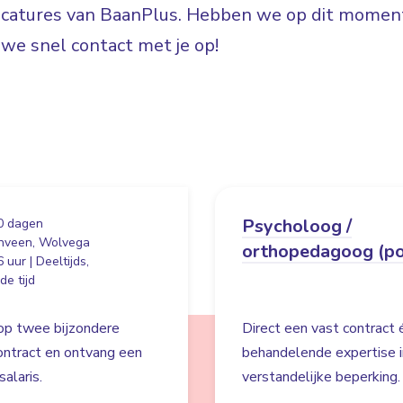
vacatures van BaanPlus. Hebben we op dit moment
e snel contact met je op!
Psycholoog /
0 dagen
nveen, Wolvega
orthopedagoog (po
 uur | Deeltijds,
e tijd
 op twee bijzondere
Direct een vast contract
ontract en ontvang een
behandelende expertise i
alaris.
verstandelijke beperking.