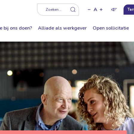
A
f
Zoeken...
Ter
e bij ons doen?
Alliade als werkgever
Open sollicitatie