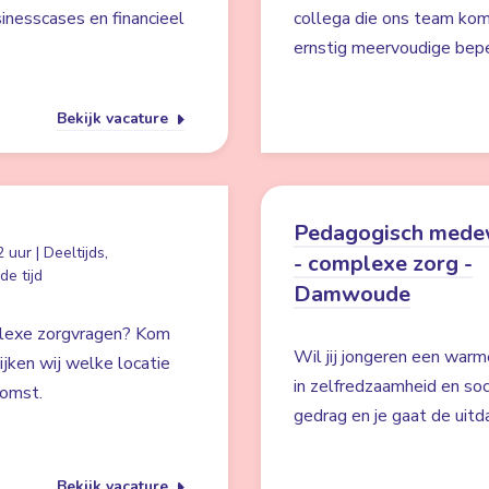
inesscases en financieel
collega die ons team kom
ernstig meervoudige bep
Bekijk vacature
Pedagogisch mede
 uur | Deeltijds,
- complexe zorg -
e tijd
Damwoude
mplexe zorgvragen? Kom
Wil jij jongeren een war
jken wij welke locatie
in zelfredzaamheid en soc
komst.
gedrag en je gaat de uitd
Bekijk vacature