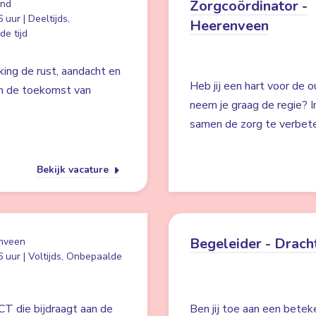
Zorgcoördinator -
and
 uur | Deeltijds,
Heerenveen
e tijd
king de rust, aandacht en
Heb jij een hart voor de 
an de toekomst van
neem je graag de regie? I
samen de zorg te verbet
Bekijk vacature
Begeleider - Drach
nveen
 uur | Voltijds, Onbepaalde
ICT die bijdraagt aan de
Ben jij toe aan een bete