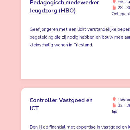
Pedagogisch medewerker
Friesl
28 - 36
Jeugdzorg (HBO)
Onbepaald
Geef jongeren met een licht verstandelijke beper
begeleiding die zij nodig hebben en bouw mee a
kleinschalig wonen in Friesland.
Controller Vastgoed en
Heere
32 - 36
ICT
tijd
Ben jij de financial met expertise in vastgoed en 