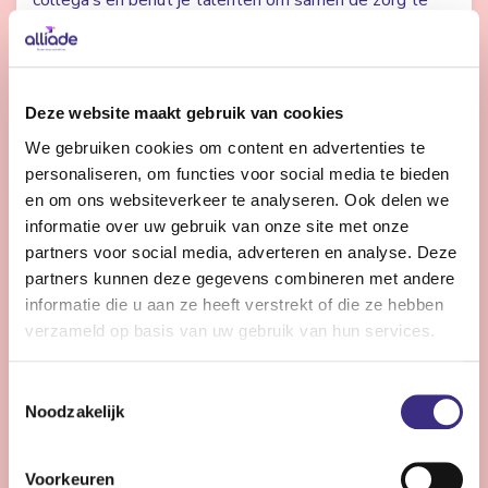
collega’s en benut je talenten om samen de zorg te
verbeteren? Dan zoeken we jou.
Bekijk vacature
Deze website maakt gebruik van cookies
We gebruiken cookies om content en advertenties te
personaliseren, om functies voor social media te bieden
Controller Vastgoed en ICT
en om ons websiteverkeer te analyseren. Ook delen we
informatie over uw gebruik van onze site met onze
partners voor social media, adverteren en analyse. Deze
Heerenveen
32 - 36 uur | Voltijds, Onbepaalde tijd
partners kunnen deze gegevens combineren met andere
informatie die u aan ze heeft verstrekt of die ze hebben
Ben jij de financial met expertise in vastgoed en ICT
verzameld op basis van uw gebruik van hun services.
die bijdraagt aan de meerjarige toekomstige
ontwikkeling, nieuwe businesscases en financieel in
Toestemmingsselectie
control zijn?
Noodzakelijk
Bekijk vacature
Voorkeuren