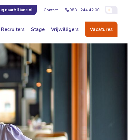
Contact
088 - 244 42 00
ug naar
Alliade.nl
Recruiters
Stage
Vrijwilligers
Vacatures