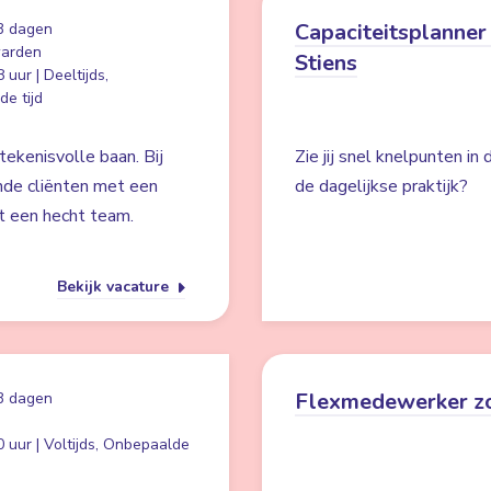
Capaciteitsplanner 
3 dagen
arden
Stiens
 uur | Deeltijds,
e tijd
ekenisvolle baan. Bij
Zie jij snel knelpunten in
nde cliënten met een
de dagelijkse praktijk?
t een hecht team.
Bekijk vacature
Flexmedewerker z
3 dagen
 uur | Voltijds, Onbepaalde