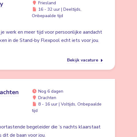
by
Friesland
16 - 32 uur | Deeltijds,
Onbepaalde tijd
n je werk en meer tijd voor persoonlijke aandacht
ken in de Stand-by Flexpool echt iets voor jou.
Bekijk vacature
achten
Nog 6 dagen
Drachten
8 - 16 uur | Voltijds, Onbepaalde
tijd
oortastende begeleider die ’s nachts klaarstaat
s dit de baan voor jou.