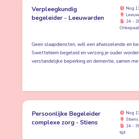
Verpleegkundig
Nog 1
Leeuw
begeleider - Leeuwarden
24 - 28
Onbepaald
Geen slaapdiensten, wél een afwisselende en bet
Swettehiem begeleid en verzorg je ouder worde
verstandelijke beperking en dementie, samen me
Persoonlijke Begeleider
Nog 1
Stiens
complexe zorg - Stiens
24 - 30
tijd