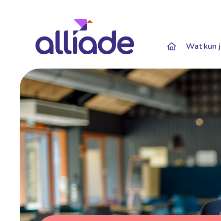
Darkmode: Of
Wat kun j