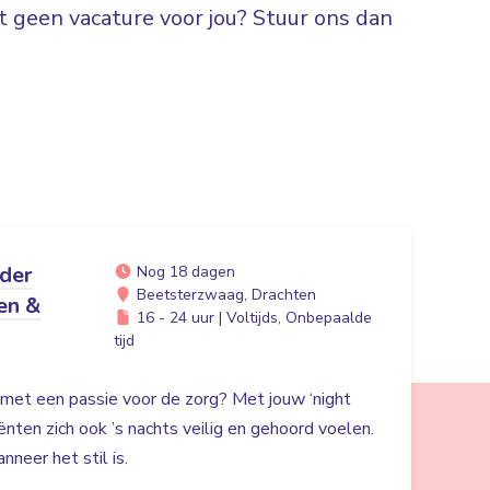
 geen vacature voor jou? Stuur ons dan
ider
Nog 18 dagen
Beetsterzwaag, Drachten
en &
16 - 24 uur | Voltijds, Onbepaalde
tijd
r met een passie voor de zorg? Met jouw ‘night
liënten zich ook ’s nachts veilig en gehoord voelen.
nneer het stil is.