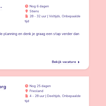
-
Nog 6 dagen
Stiens
28 - 32 uur | Voltijds, Onbepaalde
tijd
 de planning en denk je graag een stap verder dan
Bekijk vacature
org
Nog 25 dagen
Friesland
4 - 28 uur | Deeltijds, Onbepaalde
tijd