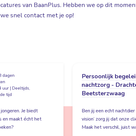
vacatures van BaanPlus. Hebben we op dit moment
e snel contact met je op!
Persoonlijk begele
8 dagen
ten
nachtzorg - Dracht
 uur | Deeltijds,
Beetsterzwaag
e tijd
 jongeren. Je biedt
Ben jij een echt nachtdie
es en maakt écht het
vision’ zorg jij dat onze c
zoeken?
Maak het verschil, juist wa