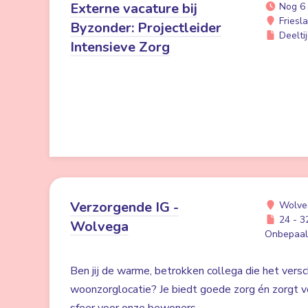
Externe vacature bij
Nog 6
Friesl
Byzonder: Projectleider
Deeltij
Intensieve Zorg
Verzorgende IG -
Wolve
24 - 32
Wolvega
Onbepaald
Ben jij de warme, betrokken collega die het versc
woonzorglocatie? Je biedt goede zorg én zorgt voo