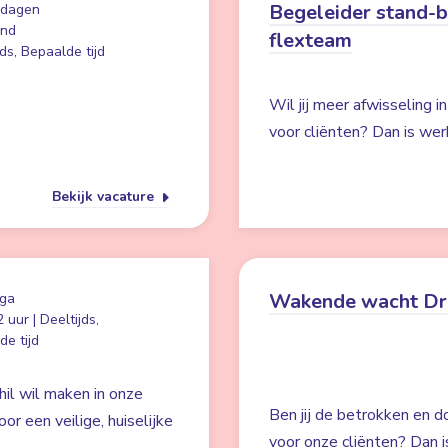
Begeleider stand-
 dagen
and
flexteam
ds, Bepaalde tijd
Wil jij meer afwisseling i
voor cliënten? Dan is wer
Bekijk vacature
Wakende wacht Dr
ga
 uur | Deeltijds,
e tijd
hil wil maken in onze
Ben jij de betrokken en d
r een veilige, huiselijke
voor onze cliënten? Dan i