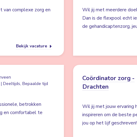
jgt van complexe zorg en
Wil jij met meerdere doe
Dan is de flexpool echt ie
de gehandicaptenzorg, je
Bekijk vacature
Coördinator zorg -
nveen
| Deeltijds, Bepaalde tijd
Drachten
ssionele, betrokken
Wil jij met jouw ervaring
ig en comfortabel te
inspireren om de beste pe
jou op het lijf geschreven!