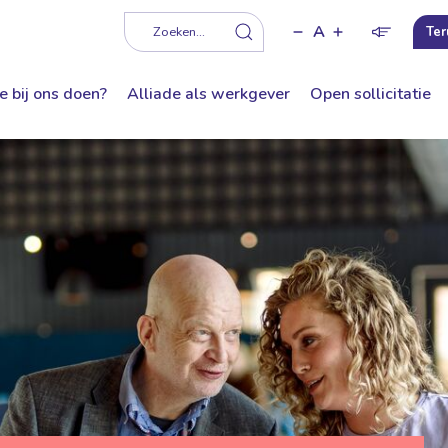
A
f
Zoeken...
Ter
e bij ons doen?
Alliade als werkgever
Open sollicitatie