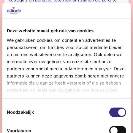
collega’s en benut je talenten om samen de zorg te
verbeteren? Dan zoeken we jou.
Bekijk vacature
Deze website maakt gebruik van cookies
We gebruiken cookies om content en advertenties te
personaliseren, om functies voor social media te bieden
Controller Vastgoed en ICT
en om ons websiteverkeer te analyseren. Ook delen we
informatie over uw gebruik van onze site met onze
partners voor social media, adverteren en analyse. Deze
Heerenveen
32 - 36 uur | Voltijds, Onbepaalde tijd
partners kunnen deze gegevens combineren met andere
informatie die u aan ze heeft verstrekt of die ze hebben
Ben jij de financial met expertise in vastgoed en ICT
verzameld op basis van uw gebruik van hun services.
die bijdraagt aan de meerjarige toekomstige
ontwikkeling, nieuwe businesscases en financieel in
Toestemmingsselectie
control zijn?
Noodzakelijk
Bekijk vacature
Voorkeuren