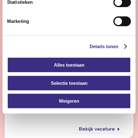
Statistieken
Bekijk vacature
Marketing
Flexmedewerker zorg
Details tonen
Nog 23 dagen
Alles toestaan
Friesland
4 - 28 uur | Deeltijds, Onbepaalde tijd
Selectie toestaan
Wil jij met meerdere doelgroepen werken en elke dag
iets anders doen? Dan is de flexpool echt iets voor jou.
Je werkt op verschillende locaties in de
Weigeren
gehandicaptenzorg, jeugdzorg of ouderenzorg.
Bekijk vacature