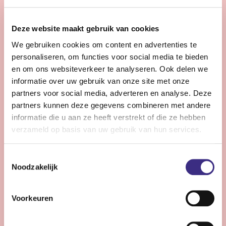
28 - 32 uur | Voltijds, Onbepaalde tijd
Zie jij snel knelpunten in de planning en denk je graag
Deze website maakt gebruik van cookies
een stap verder dan de dagelijkse praktijk?
We gebruiken cookies om content en advertenties te
personaliseren, om functies voor social media te bieden
Bekijk vacature
en om ons websiteverkeer te analyseren. Ook delen we
informatie over uw gebruik van onze site met onze
partners voor social media, adverteren en analyse. Deze
partners kunnen deze gegevens combineren met andere
Persoonlijke Begeleider complexe zorg -
informatie die u aan ze heeft verstrekt of die ze hebben
Stiens
verzameld op basis van uw gebruik van hun services.
Nog 11 dagen
Toestemmingsselectie
Stiens
Noodzakelijk
24 - 30 uur | Voltijds, Onbepaalde tijd
Ben jij een persoonlijk begeleider die energie krijgt van
Voorkeuren
complexe zorg en kleine successen groots weet te
maken?