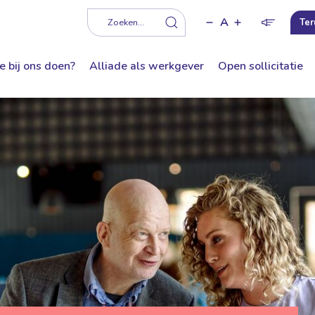
A
f
Zoeken...
Ter
e bij ons doen?
Alliade als werkgever
Open sollicitatie