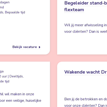
Begeleider stand-
 dagen
and
flexteam
ds, Bepaalde tijd
Wil jij meer afwisseling i
voor cliënten? Dan is wer
Bekijk vacature
Wakende wacht Dr
ga
 uur | Deeltijds,
e tijd
hil wil maken in onze
Ben jij de betrokken en d
r een veilige, huiselijke
voor onze cliënten? Dan i