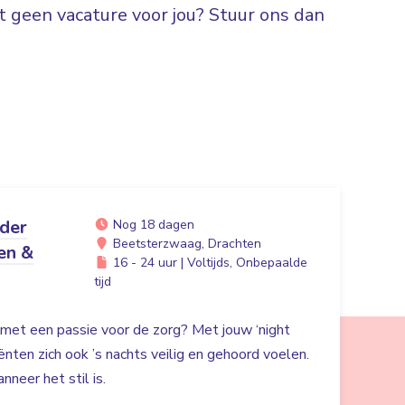
 geen vacature voor jou? Stuur ons dan
ider
Nog 18 dagen
Beetsterzwaag, Drachten
en &
16 - 24 uur | Voltijds, Onbepaalde
tijd
r met een passie voor de zorg? Met jouw ‘night
liënten zich ook ’s nachts veilig en gehoord voelen.
nneer het stil is.