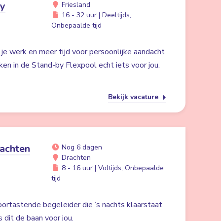
by
Friesland
16 - 32 uur | Deeltijds,
Onbepaalde tijd
n je werk en meer tijd voor persoonlijke aandacht
ken in de Stand-by Flexpool echt iets voor jou.
Bekijk vacature
achten
Nog 6 dagen
Drachten
8 - 16 uur | Voltijds, Onbepaalde
tijd
oortastende begeleider die ’s nachts klaarstaat
s dit de baan voor jou.