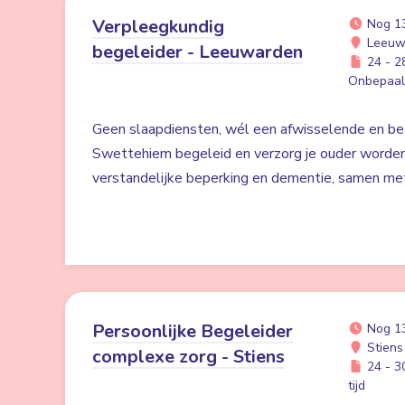
Verpleegkundig
Nog 1
Leeuw
begeleider - Leeuwarden
24 - 28
Onbepaald
Geen slaapdiensten, wél een afwisselende en bet
Swettehiem begeleid en verzorg je ouder worde
verstandelijke beperking en dementie, samen me
Persoonlijke Begeleider
Nog 1
Stiens
complexe zorg - Stiens
24 - 30
tijd