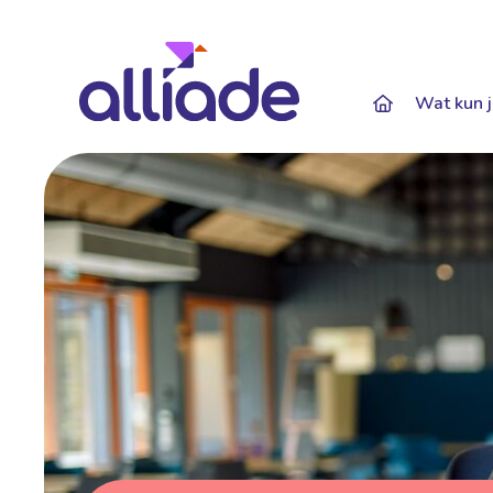
Darkmode: Of
Wat kun j