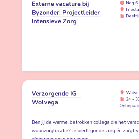
Externe vacature bij
Nog 6
Friesl
Byzonder: Projectleider
Deeltij
Intensieve Zorg
Verzorgende IG -
Wolve
24 - 32
Wolvega
Onbepaald
Ben jij de warme, betrokken collega die het versc
woonzorglocatie? Je biedt goede zorg én zorgt voo