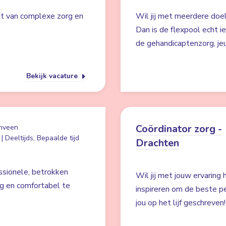
jgt van complexe zorg en
Wil jij met meerdere doe
Dan is de flexpool echt ie
de gehandicaptenzorg, je
Bekijk vacature
Coördinator zorg -
nveen
| Deeltijds, Bepaalde tijd
Drachten
ssionele, betrokken
Wil jij met jouw ervaring
ig en comfortabel te
inspireren om de beste pe
jou op het lijf geschreven!