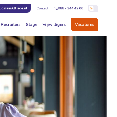
Contact
088 - 244 42 00
ug naar
Alliade.nl
Recruiters
Stage
Vrijwilligers
Vacatures