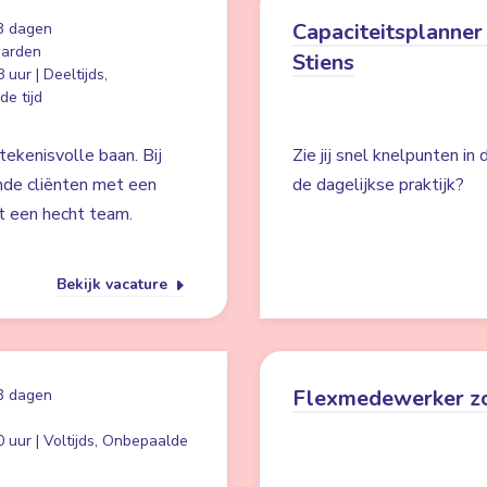
Capaciteitsplanner 
3 dagen
arden
Stiens
 uur | Deeltijds,
e tijd
ekenisvolle baan. Bij
Zie jij snel knelpunten in
nde cliënten met een
de dagelijkse praktijk?
t een hecht team.
Bekijk vacature
Flexmedewerker z
3 dagen
 uur | Voltijds, Onbepaalde