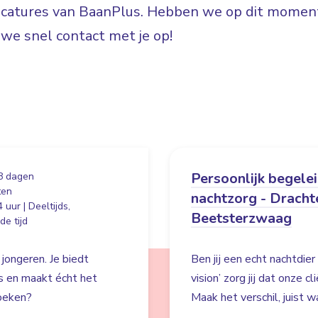
vacatures van BaanPlus. Hebben we op dit moment
e snel contact met je op!
Persoonlijk begele
8 dagen
ten
nachtzorg - Dracht
 uur | Deeltijds,
Beetsterzwaag
e tijd
 jongeren. Je biedt
Ben jij een echt nachtdie
es en maakt écht het
vision’ zorg jij dat onze c
zoeken?
Maak het verschil, juist wa