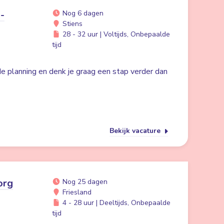
-
Nog 6 dagen
Stiens
28 - 32 uur | Voltijds, Onbepaalde
tijd
 de planning en denk je graag een stap verder dan
Bekijk vacature
org
Nog 25 dagen
Friesland
4 - 28 uur | Deeltijds, Onbepaalde
tijd