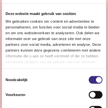
28 - 32 uur | Voltijds, Onbepaalde tijd
Zie jij snel knelpunten in de planning en denk je graag
Deze website maakt gebruik van cookies
een stap verder dan de dagelijkse praktijk?
We gebruiken cookies om content en advertenties te
personaliseren, om functies voor social media te bieden
Bekijk vacature
en om ons websiteverkeer te analyseren. Ook delen we
informatie over uw gebruik van onze site met onze
partners voor social media, adverteren en analyse. Deze
partners kunnen deze gegevens combineren met andere
Persoonlijke Begeleider complexe zorg -
informatie die u aan ze heeft verstrekt of die ze hebben
Stiens
verzameld op basis van uw gebruik van hun services.
Nog 11 dagen
Toestemmingsselectie
Stiens
Noodzakelijk
24 - 30 uur | Voltijds, Onbepaalde tijd
Ben jij een persoonlijk begeleider die energie krijgt van
Voorkeuren
complexe zorg en kleine successen groots weet te
maken?