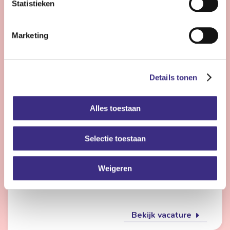
Statistieken
Bekijk vacature
Marketing
Flexmedewerker zorg
Details tonen
Nog 23 dagen
Alles toestaan
Friesland
4 - 28 uur | Deeltijds, Onbepaalde tijd
Selectie toestaan
Wil jij met meerdere doelgroepen werken en elke dag
iets anders doen? Dan is de flexpool echt iets voor jou.
Je werkt op verschillende locaties in de
Weigeren
gehandicaptenzorg, jeugdzorg of ouderenzorg.
Bekijk vacature