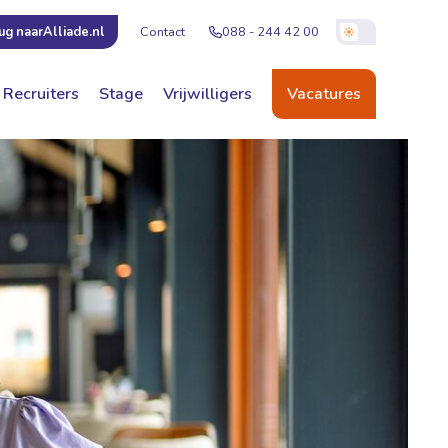
Contact
088 - 244 42 00
ug naar
Alliade.nl
Recruiters
Stage
Vrijwilligers
Vacatures