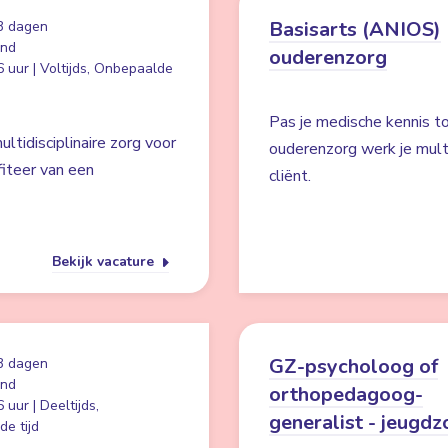
Basisarts (ANIOS)
3 dagen
and
ouderenzorg
 uur | Voltijds, Onbepaalde
Pas je medische kennis to
ltidisciplinaire zorg voor
ouderenzorg werk je multid
iteer van een
cliënt.
Bekijk vacature
GZ-psycholoog of
3 dagen
and
orthopedagoog-
 uur | Deeltijds,
generalist - jeugdz
e tijd