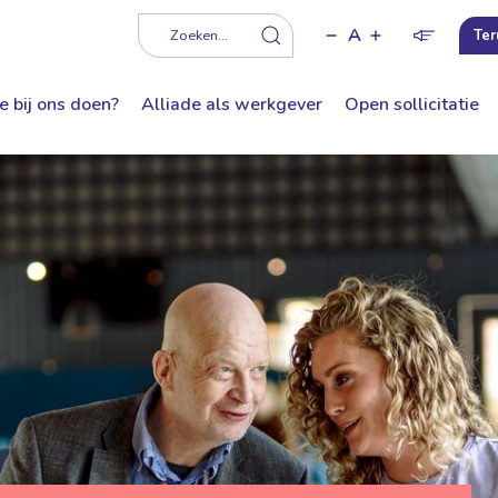
A
f
Zoeken...
Ter
e bij ons doen?
Alliade als werkgever
Open sollicitatie