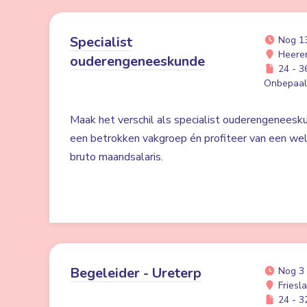
Specialist
Nog 1
Heere
ouderengeneeskunde
24 - 36
Onbepaald
Maak het verschil als specialist ouderengeneesku
een betrokken vakgroep én profiteer van een w
bruto maandsalaris.
Begeleider - Ureterp
Nog 3
Friesl
24 - 32