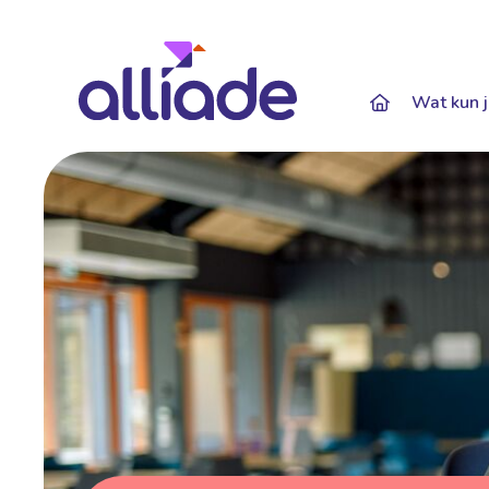
Darkmode: Of
Wat kun j