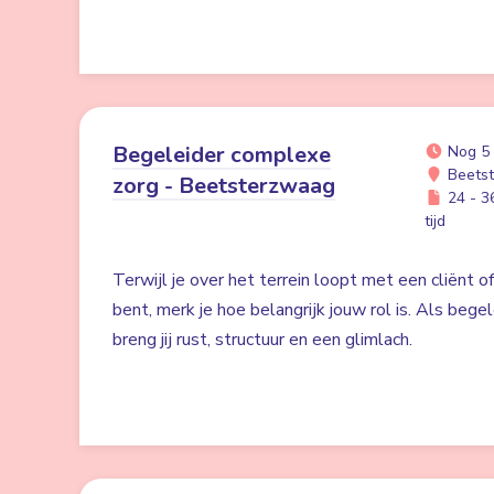
Begeleider complexe
Nog 5
Beets
zorg - Beetsterzwaag
24 - 36
tijd
Terwijl je over het terrein loopt met een cliënt o
bent, merk je hoe belangrijk jouw rol is. Als bege
breng jij rust, structuur en een glimlach.