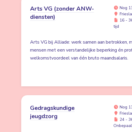
Arts VG (zonder ANW-
Nog 1
Friesl
diensten)
16 - 36
tijd
Arts VG bij Alliade: werk samen aan betrokken, mu
mensen met een verstandelijke beperking én prof
welkomstvoordeel van één bruto maandsalaris.
Gedragskundige
Nog 1
Friesl
jeugdzorg
24 - 36
Onbepaald