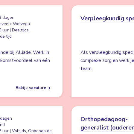
Verpleegkundig spe
3 dagen
nveen, Wolvega
 uur | Deeltijds,
e tijd
nde bij Alliade. Werk in
Als verpleegkundig specia
elkomstvoordeel van één
complexe zorg en werk je
team.
Bekijk vacature
Orthopedagoog-
 dagen
and
generalist (oudere
 uur | Voltijds, Onbepaalde