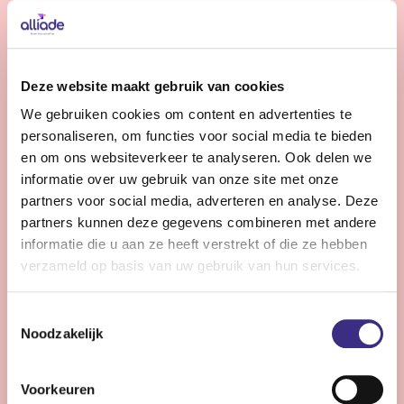
Bekijk vacature
Gedragskundige jeugdzorg
Deze website maakt gebruik van cookies
We gebruiken cookies om content en advertenties te
Nog 10 dagen
personaliseren, om functies voor social media te bieden
Friesland
en om ons websiteverkeer te analyseren. Ook delen we
24 - 36 uur | Deeltijds, Onbepaalde tijd
informatie over uw gebruik van onze site met onze
partners voor social media, adverteren en analyse. Deze
Wil jij jouw expertise inzetten voor kinderen en
partners kunnen deze gegevens combineren met andere
jongeren (0-18 jr) met een licht verstandelijke
informatie die u aan ze heeft verstrekt of die ze hebben
beperking? Versterk ons team en draag bij aan hun zorg
verzameld op basis van uw gebruik van hun services.
en ontwikkeling binnen de jeugdzorg van Alliade.
Toestemmingsselectie
Noodzakelijk
Bekijk vacature
Voorkeuren